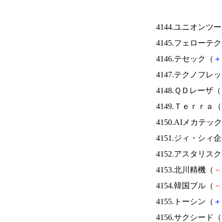
4144.ユニオンツ
4145.フェローテ
4146.テセック（
＋
4147.テクノフレ
4148.ＱＤレーザ（
4149.Ｔｅｒｒａ（
4150.AIメカテッ
4151.ジィ・シィ
4152.アスタリス
4153.北川精機（
－
4154.韓国ブル（
－
4155.トーシン（
＋
4156.サクシード（