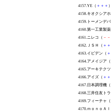
4157.YE（
＋
＋
＋
）
4158.キオクシ
4159.トーメンデ
4160.第一工業製
4161.ニレコ（
－
－
4162.ＪＳＨ（
＋
＋
4163.イビデン（
＋
4164.アメイジア（
4165.アーキテク
4166.アイズ（
＋
＋
4167.日本調理機（
4168.三井住友ト
4169.フィーチャ（
4170.ｍｏｎｏＡ