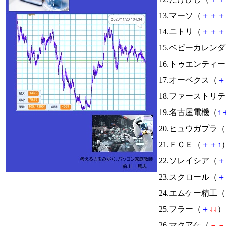
13.マーソ（
＋
＋
＋
14.ニトリ（
＋
＋
＋
15.ベビーカレン
16.トゥエンテ
17.オーベクス（
＋
18.ファーストリ
19.名古屋電機（
↑
20.ヒュウガプラ（
21.ＦＣＥ（
＋
＋
↑
）
22.ソレイシア（
＋
23.スクロール（
＋
24.エムケー精工（
25.フラー（
＋
↓
↓
） 
26.マクアケ（
－
－