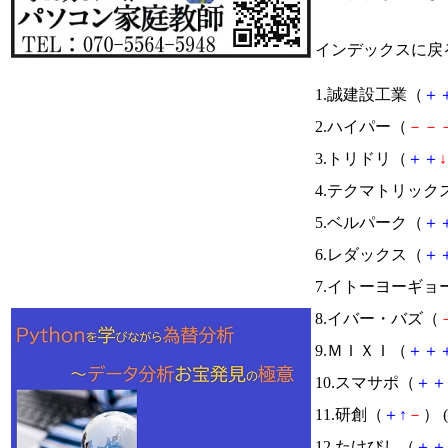
インデックスに戻
1.誠建設工業（
＋
2.ハイパー（
－
－
3.トリドリ（
＋
＋
↓
4.テクマトリック
5.ベルパーク（
＋
6.レダックス（
＋
7.イトーヨーギョ
8.イバー・バズ（
9.ＭＩＸＩ（
＋
＋
10.スマサポ（
＋
＋
11.研創（
＋
↑
－
） (
12.たけびし（
＋
＋