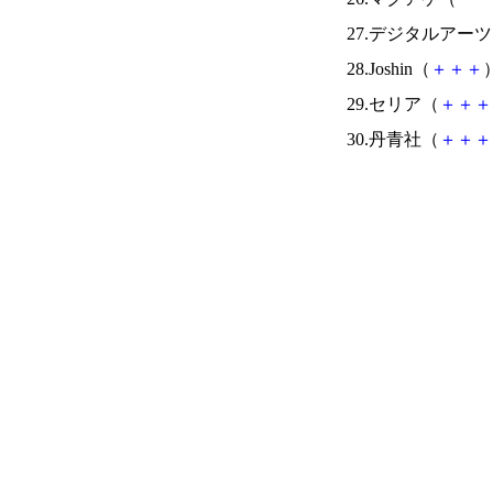
27.デジタルアー
28.Joshin（
＋
＋
＋
）
29.セリア（
＋
＋
＋
30.丹青社（
＋
＋
＋