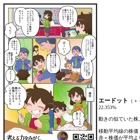
エードット
（
＋
22.353%
動きの似ていた株
移動平均線の株価
赤＝株価が平均よ