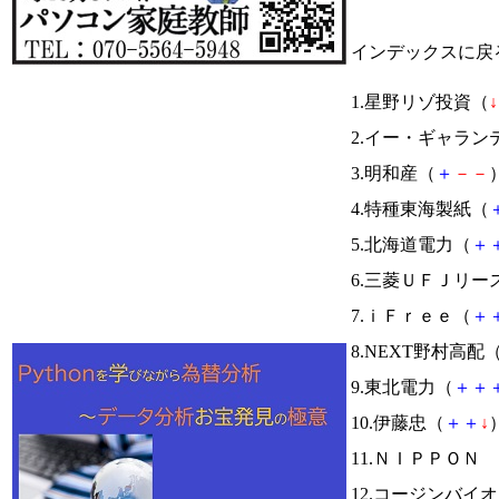
インデックスに戻
1.星野リゾ投資（
↓
2.イー・ギャラン
3.明和産（
＋
－
－
）
4.特種東海製紙（
5.北海道電力（
＋
6.三菱ＵＦＪリー
7.ｉＦｒｅｅ（
＋
8.NEXT野村高配
9.東北電力（
＋
＋
10.伊藤忠（
＋
＋
↓
）
11.ＮＩＰＰＯＮ
12.コージンバイ