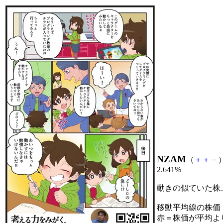
NZAM
（
＋
＋
－
）
2.641%
動きの似ていた株
移動平均線の株価
赤＝株価が平均よ