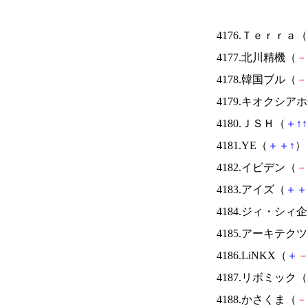
4176.Ｔｅｒｒａ（
4177.北川精機（
－
4178.韓国ブル（
－
4179.キオクシ
4180.ＪＳＨ（
＋
↑
↑
4181.YE（
＋
＋
↑
） 
4182.イビデン（
－
4183.アイズ（
＋
＋
4184.ジィ・シィ
4185.アーキテク
4186.LiNKX（
＋
4187.リボミック（
4188.かさくま（
－