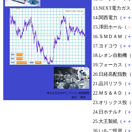
13.NEXT電力ガス
14.関西電力（
＋
＋
15.澤田ホール（
－
16.ＳＭＤＡＭ（
＋
17.ヨドコウ（
＋
＋
18.レオン自動機（
19.フォーカス（
＋
20.日経高配指数（
21.品川リフラ（
＋
22.ＭＳ＆ＡＤ（
＋
23.オリックス投（
24.日ホテルＦ（
＋
25.大王製紙（
＋
＋
26.いちご投資（
＋