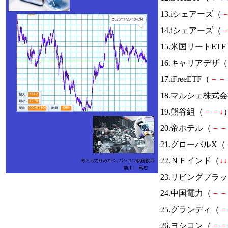
13.iシェアーズ（
14.iシェアーズ（
15.米国リートETF
16.キャリアデザ（
17.iFreeETF（
－
－
18.マルシェ株式
19.熊谷組（
－
－
↓
）
20.帝ホテル（
－
－
21.グローバルX（
22.ＮＦインド（
↓
↓
23.リビングプラ
24.中国電力（
－
－
25.グランディ（
－
26.ヨシコン（
－
－