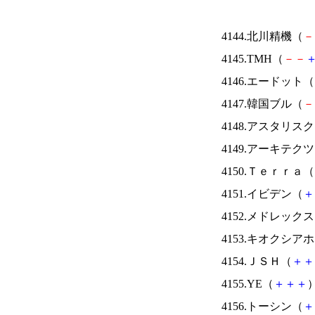
4144.北川精機（
－
4145.TMH（
－
－
4146.エードット（
4147.韓国ブル（
－
4148.アスタリス
4149.アーキテク
4150.Ｔｅｒｒａ（
4151.イビデン（
＋
4152.メドレック
4153.キオクシ
4154.ＪＳＨ（
＋
＋
4155.YE（
＋
＋
＋
）
4156.トーシン（
＋