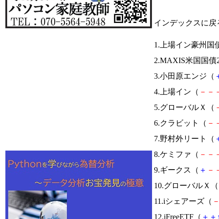
インデックスに戻
1.上場イン豪州国
2.MAXIS米国国
3.小田原エンジ（
4.上場イン（
－
－
5.グローバルＸ（
6.クラビット（
－
7.野村外リート（
8.ケミファ（
－
－
9.ギークス（
＋
－
10.グローバルＸ（
11.iシェアーズ（
12.iFreeETF（
＋
＋