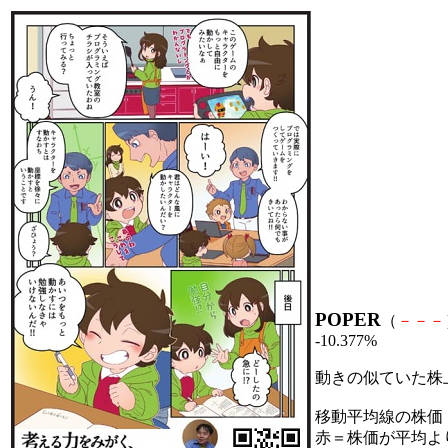
POPER
（
－
－
－
-10.377%
動きの似ていた株
移動平均線の株価
赤＝株価が平均よ