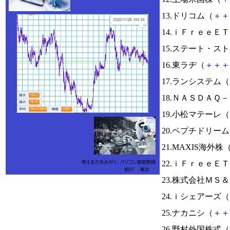
13.ドリコム（
＋
＋
14.ｉＦｒｅｅＥ
15.ステート・ス
16.東ラヂ（
＋
＋
＋
17.ランシステム（
18.ＮＡＳＤＡＱ
19.小松マテーレ（
20.ペプチドリー
21.MAXIS海外株
22.ｉＦｒｅｅＥ
23.株式会社ＭＳ
24.ｉシェアーズ（
25.ナカニシ（
＋
＋
26.野村外国株式（