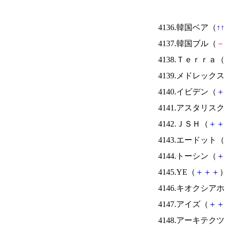
4136.韓国ベア（
↑
↑
4137.韓国ブル（
－
4138.Ｔｅｒｒａ（
4139.メドレック
4140.イビデン（
＋
4141.アスタリス
4142.ＪＳＨ（
＋
＋
4143.エードット（
4144.トーシン（
＋
4145.YE（
＋
＋
＋
）
4146.キオクシ
4147.アイズ（
＋
＋
4148.アーキテク