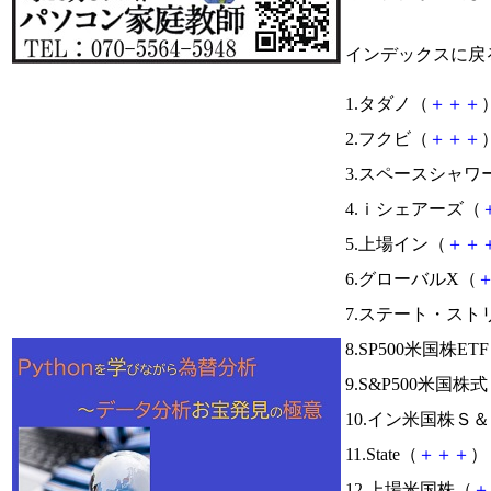
インデックスに戻
1.タダノ（
＋
＋
＋
）
2.フクビ（
＋
＋
＋
）
3.スペースシャ
4.ｉシェアーズ（
5.上場イン（
＋
＋
6.グローバルX（
7.ステート・ス
8.SP500米国株ET
9.S&P500米国株
10.イン米国株Ｓ
11.State（
＋
＋
＋
） 
12.上場米国株（
＋