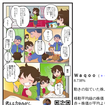
Ｗａｑｏｏ
（
＋
8.738%
動きの似ていた株
移動平均線の株価
赤＝株価が平均よ