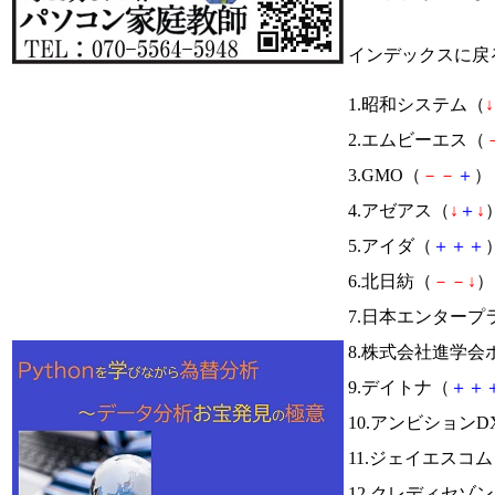
インデックスに戻
1.昭和システム（
↓
2.エムビーエス（
3.GMO（
－
－
＋
） 
4.アゼアス（
↓
＋
↓
）
5.アイダ（
＋
＋
＋
）
6.北日紡（
－
－
↓
） 
7.日本エンター
8.株式会社進学
9.デイトナ（
＋
＋
10.アンビションD
11.ジェイエスコ
12.クレディセゾ