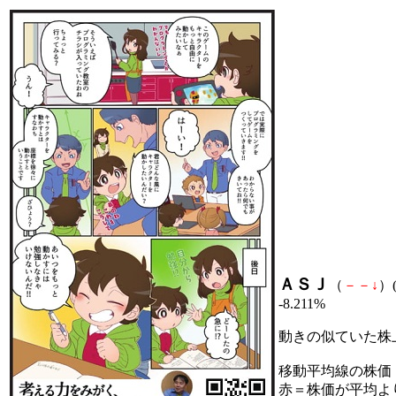
ＡＳＪ
（
－
－
↓
）(
-8.211%
動きの似ていた株
移動平均線の株価
赤＝株価が平均よ