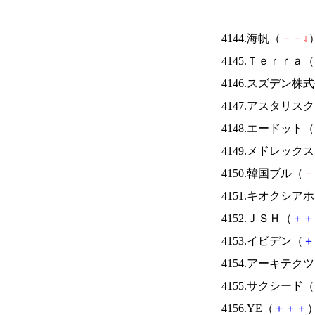
4144.海帆（
－
－
↓
）
4145.Ｔｅｒｒａ（
4146.スズデン株
4147.アスタリス
4148.エードット（
4149.メドレック
4150.韓国ブル（
－
4151.キオクシ
4152.ＪＳＨ（
＋
＋
4153.イビデン（
＋
4154.アーキテク
4155.サクシード（
4156.YE（
＋
＋
＋
）