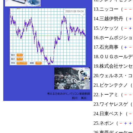
13.ニッコー（
－
－
14.三越伊勢丹（
＋
15.ソケッツ（
－
＋
16.ホームポジシ
17.石光商事（
＋
－
18.ＯＵＧホール
19.株式会社サン
20.ウェルネス・
21.ビケンテクノ（
22.トーアミ（
－
－
23.ワイヤレスゲ（
24.日東ベスト（
－
25.ネポン（
－
＋
＋
26.東亜ディーケ