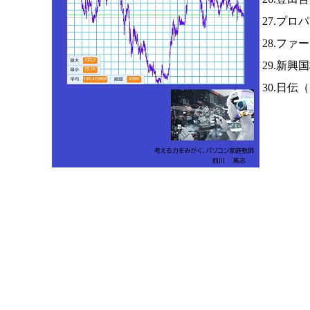
27.プロ
28.フ
29.新興
30.日伝（