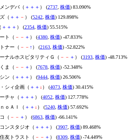
トーメンデバ（
＋
＋
＋
） (
2737
,
株価
) 83.090%
イズ（
＋
＋
－
） (
5242
,
株価
) 129.898%
（
＋
＋
＋
） (
2354
,
株価
) 55.515%
Ｍマート（
－
－
＋
） (
4380
,
株価
) -47.833%
アルトナー（
－
－
↑
） (
2163
,
株価
) -52.822%
エターナルホスピタリティＧ（
－
－
＋
） (
3193
,
株価
) -48.713%
かさくま（
－
－
＋
） (
7678
,
株価
) -52.348%
トーシン（
＋
＋
＋
） (
9444
,
株価
) 26.506%
ジィ・シィ企画（
＋
＋
↓
） (
4073
,
株価
) 30.415%
フィーチャ（
＋
＋
＋
） (
4052
,
株価
) 127.778%
ｍｏｎｏＡＩ（
＋
＋
↓
） (
5240
,
株価
) 57.692%
レコ（
－
－
＋
） (
6863
,
株価
) -66.141%
シリコンスタジオ（
＋
＋
＋
） (
3907
,
株価
) 89.468%
三井住友トラスト（
－
－
＋
） (
8309
,
株価
) -74.449%