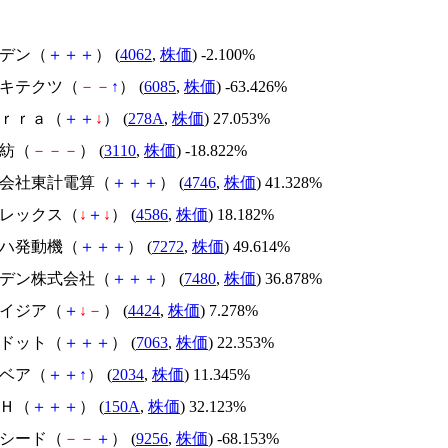
イビデン（
＋
＋
＋
） (
4062
,
株価
) -2.100%
アーキテクツ（
－
－
↑
） (
6085
,
株価
) -63.426%
Ｔｅｒｒａ（
＋
＋
↓
） (
278A
,
株価
) 27.053%
東紡（
－
－
－
） (
3110
,
株価
) -18.822%
株式会社東計電算（
＋
＋
＋
） (
4746
,
株価
) 41.328%
メドレックス（
↓
＋
↓
） (
4586
,
株価
) 18.182%
ヤマハ発動機（
＋
＋
＋
） (
7272
,
株価
) 49.614%
スズデン株式会社（
＋
＋
＋
） (
7480
,
株価
) 36.878%
アメイジア（
＋
↓
－
） (
4424
,
株価
) 7.278%
エードット（
＋
＋
＋
） (
7063
,
株価
) 22.353%
韓国ベア（
＋
＋
↑
） (
2034
,
株価
) 11.345%
ＳＨ（
＋
＋
＋
） (
150A
,
株価
) 32.123%
サクシード（
－
－
＋
） (
9256
,
株価
) -68.153%