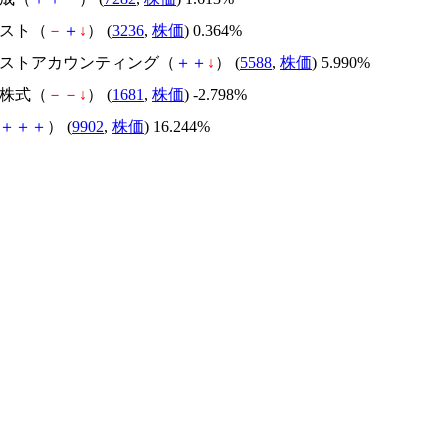
パスト（
－
＋
↓
） (
3236
,
株価
) 0.364%
ァーストアカウンティング（
＋
＋
↓
） (
5588
,
株価
) 5.990%
国株式（
－
－
↓
） (
1681
,
株価
) -2.798%
＋
＋
＋
） (
9902
,
株価
) 16.244%