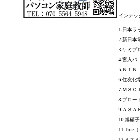
インデッ
1.日本ラ
2.新日本
3.ケミプ
4.宮入バ
5.ＮＴＮ
6.住友化
7.ＭＳ
8.ブロ
9.ＡＳＡ
10.旭硝
11.True（
12.ミス