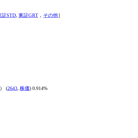
東証STD
,
東証GRT
，
その他
］
） (
2643
,
株価
) 0.914%