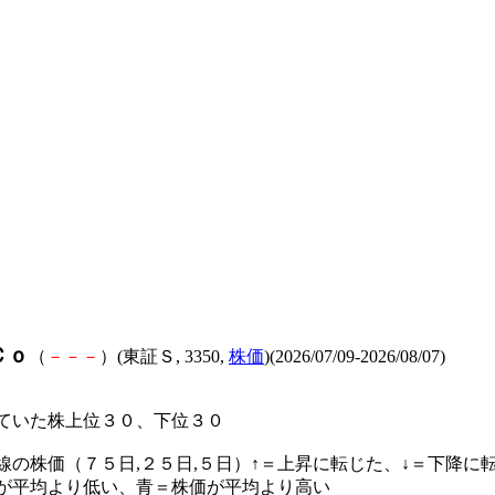
Ｃｏ
（
－
－
－
）(東証Ｓ, 3350,
株価
)(2026/07/09-2026/08/07)
ていた株上位３０、下位３０
線の株価（７５日,２５日,５日）↑＝上昇に転じた、↓＝下降に
が平均より低い、青＝株価が平均より高い