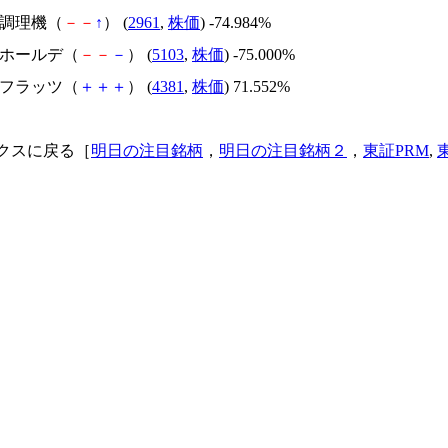
日本調理機（
－
－
↑
） (
2961
,
株価
) -74.984%
昭和ホールデ（
－
－
－
） (
5103
,
株価
) -75.000%
ビーフラッツ（
＋
＋
＋
） (
4381
,
株価
) 71.552%
クスに戻る［
明日の注目銘柄
，
明日の注目銘柄２
，
東証PRM
,