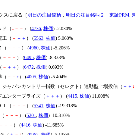
クスに戻る［
明日の注目銘柄
，
明日の注目銘柄２
，
東証PRM
,
ッド（
↓
－
－
） (
4736
,
株価
) -2.030%
電工（
－
＋
＋
） (
5563
,
株価
) 5.060%
ロ（
－
－
＋
） (
4960
,
株価
) -5.206%
（
－
－
－
） (
6495
,
株価
) -8.333%
（
－
＋
＋
） (
6472
,
株価
) 0.693%
学（
－
－
↑
） (
4005
,
株価
) -5.404%
ＣＩジャパンカントリー指数（セレクト）連動型上場投信（
＋
＋
↓
ードエンタープライズ（
＋
＋
＋
） (
4415
,
株価
) 11.008%
ＨＩ（
－
－
－
） (
5341
,
株価
) -19.318%
子（
－
－
－
） (
5201
,
株価
) -10.310%
－
－
－
） (
4416
,
株価
) -11.685%
ミＧ（
＋
－
↓
） (
9962
,
株価
) -5.138%