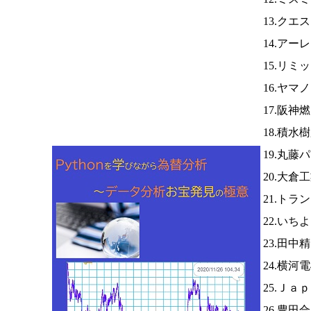
13.クエ
14.アー
15.リミ
16.ヤマ
17.阪神
18.積水
19.丸藤
20.大倉
21.トラ
22.いち
23.田中
24.横河
25.Ｊａ
26.豊田