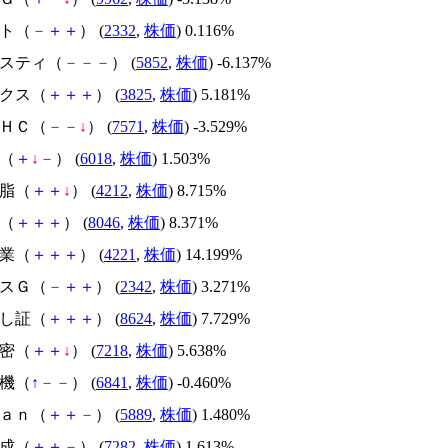
スト（
－
＋
＋
） (
2332
,
株価
) 0.116%
レスティ（
－
－
－
） (
5852
,
株価
) -6.137%
ックス（
＋
＋
＋
） (
3825
,
株価
) 5.181%
ノＨＣ（
－
－
↓
） (
7571
,
株価
) -3.529%
燃（
＋
↓
－
） (
6018
,
株価
) 1.503%
樹脂（
＋
＋
↓
） (
4212
,
株価
) 8.715%
パ（
＋
＋
＋
） (
8046
,
株価
) 8.371%
工業（
＋
＋
＋
） (
4221
,
株価
) 14.199%
ンスＧ（
－
＋
＋
） (
2342
,
株価
) 3.271%
よし証（
＋
＋
＋
） (
8624
,
株価
) 7.729%
精密（
＋
＋
↓
） (
7218
,
株価
) 5.638%
電機（
↑
－
－
） (
6841
,
株価
) -0.460%
ｐａｎ（
＋
＋
－
） (
5889
,
株価
) 1.480%
合成（
＋
＋
－
） (
7282
,
株価
) 1.613%