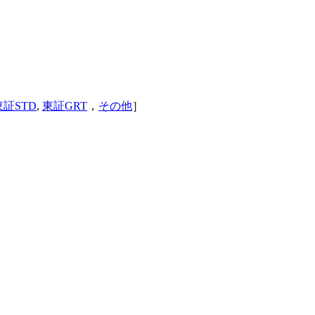
東証STD
,
東証GRT
，
その他
］