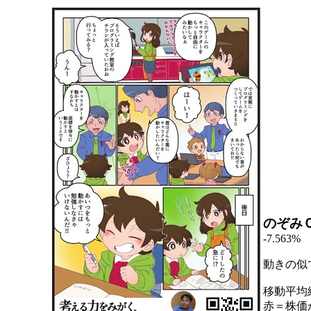
のぞみ
-7.563%
動きの似
移動平均
赤＝株価