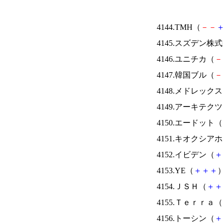
4144.TMH（
－
－
4145.スズデン株
4146.ユニチカ（
－
4147.韓国ブル（
－
4148.メドレック
4149.アーキテク
4150.エードット（
4151.キオクシ
4152.イビデン（
＋
4153.YE（
＋
＋
＋
）
4154.ＪＳＨ（
＋
＋
4155.Ｔｅｒｒａ（
4156.トーシン（
＋