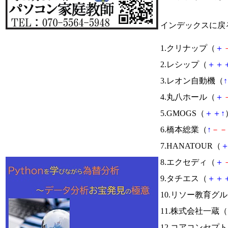
インデックスに戻
1.クリナップ（
＋
2.レシップ（
＋
＋
3.レオン自動機（
↑
4.丸八ホール（
＋
5.GMOGS（
＋
＋
↑
6.橋本総業（
↑
－
－
7.HANATOUR（
8.エクセディ（
＋
9.タチエス（
＋
＋
10.リソー教育グ
11.株式会社一蔵（
12.コアコンセプ