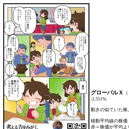
グローバルＸ
（
-2.551%
動きの似ていた株
移動平均線の株価
赤＝株価が平均よ