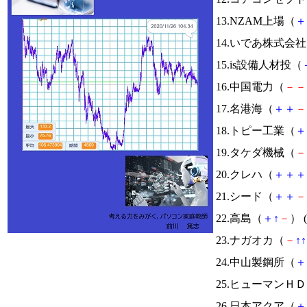
13.NZAM上場（
＋
14.いであ株式会
15.is設備人材投（
16.中国電力（
－
－
17.名港海（
＋
＋
－
18.トピー工業（
＋
19.タケダ機械（
－
20.クレハ（
＋
＋
＋
21.シード（
＋
＋
－
22.高島（
＋
↑
－
） (
23.ナガオカ（
－
↑
↑
24.中山製鋼所（
＋
25.ヒューマンＨ
26.日本アクア（
＋