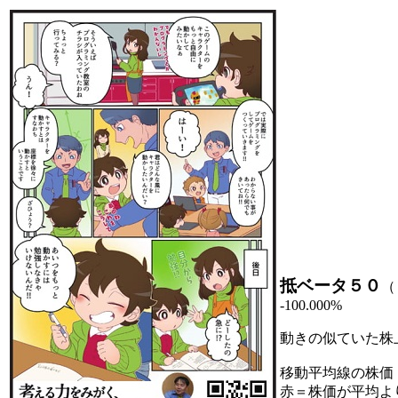
抵ベータ５０
（
-100.000%
動きの似ていた株
移動平均線の株価
赤＝株価が平均よ