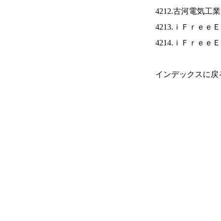
4212.古河電気工
4213.ｉＦｒｅｅ
4214.ｉＦｒｅｅ
インデックスに戻