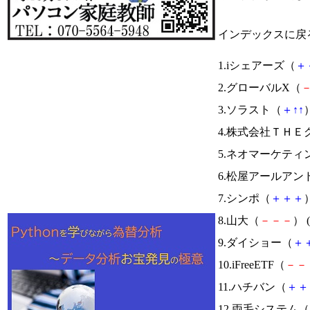
インデックスに戻
1.iシェアーズ（
＋
2.グローバルX（
3.ソラスト（
＋
↑
↑
）
4.株式会社ＴＨＥ
5.ネオマーケティ
6.松屋アールアン
7.シンポ（
＋
＋
＋
）
8.山大（
－
－
－
） (
9.ダイショー（
＋
10.iFreeETF（
－
－
11.ハチバン（
＋
＋
12.両毛システム（