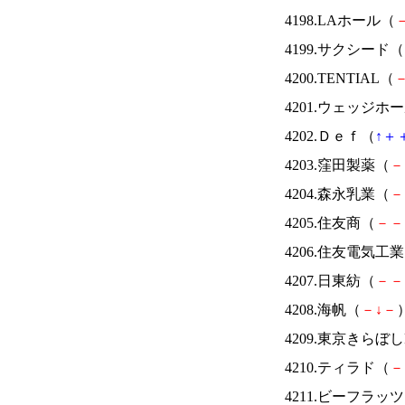
4198.LAホール（
4199.サクシード（
4200.TENTIAL（
4201.ウェッジ
4202.Ｄｅｆ（
↑
＋
4203.窪田製薬（
－
4204.森永乳業（
－
4205.住友商（
－
－
4206.住友電気工
4207.日東紡（
－
－
4208.海帆（
－
↓
－
）
4209.東京きらぼし
4210.ティラド（
－
4211.ビーフラッ