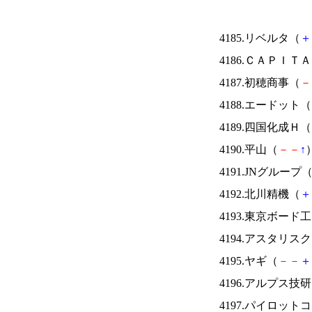
4185.リベルタ（
＋
4186.ＣＡＰＩＴ
4187.初穂商事（
－
4188.エードット（
4189.四国化成Ｈ（
4190.平山（
－
－
↑
）
4191.JNグループ
4192.北川精機（
＋
4193.東京ボード
4194.アスタリス
4195.ヤギ（
－
－
＋
4196.アルプス技
4197.パイロッ