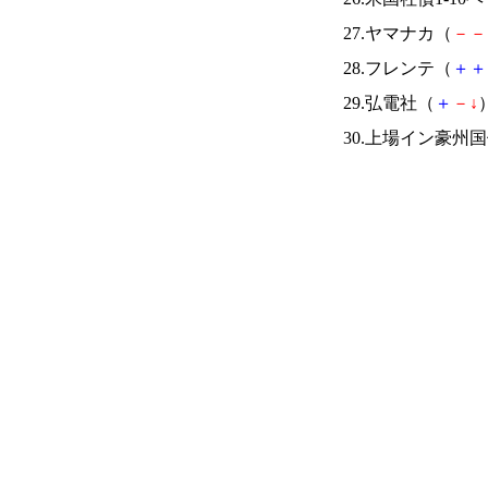
27.ヤマナカ（
－
－
28.フレンテ（
＋
＋
29.弘電社（
＋
－
↓
）
30.上場イン豪州