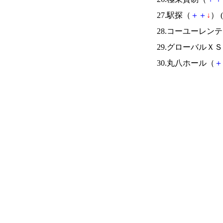
27.駅探（
＋
＋
↓
） (
28.コーユーレン
29.グローバル
30.丸八ホール（
＋