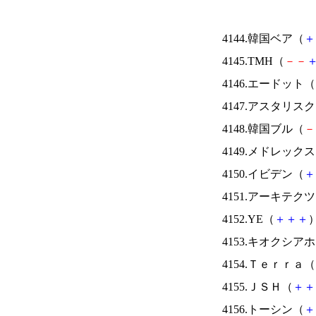
4144.韓国ベア（
＋
4145.TMH（
－
－
4146.エードット（
4147.アスタリス
4148.韓国ブル（
－
4149.メドレック
4150.イビデン（
＋
4151.アーキテク
4152.YE（
＋
＋
＋
）
4153.キオクシ
4154.Ｔｅｒｒａ（
4155.ＪＳＨ（
＋
＋
4156.トーシン（
＋