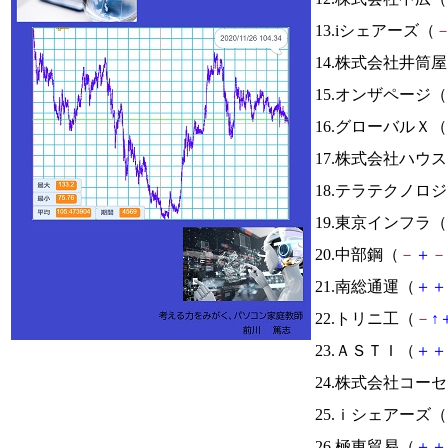
13.iシェアーズ（
14.株式会社井筒
15.オンザページ（
16.グローバルＸ（
17.株式会社ハウ
18.テラテクノロ
19.東京インフラ（
20.中部鋼（
－
＋
－
21.南総通運（
＋
＋
22.トリニ工（
－
↑
23.ＡＳＴＩ（
＋
＋
24.株式会社コー
25.ｉシェアーズ（
26.極東貿易（
＋
＋