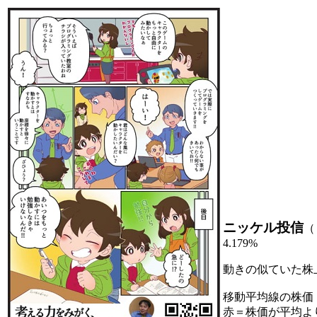
ニッケル投信
（
4.179%
動きの似ていた株
移動平均線の株価
赤＝株価が平均よ