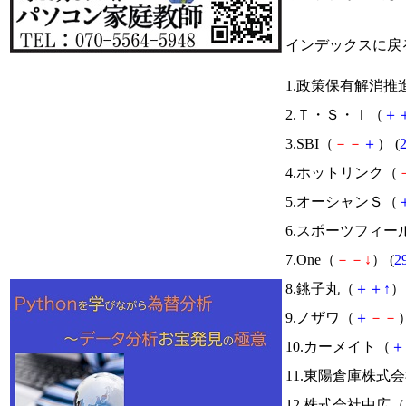
インデックスに戻
1.政策保有解消推進
2.Ｔ・Ｓ・Ｉ（
＋
3.SBI（
－
－
＋
） (
4.ホットリンク（
5.オーシャンＳ（
6.スポーツフィー
7.One（
－
－
↓
） (
2
8.銚子丸（
＋
＋
↑
） 
9.ノザワ（
＋
－
－
）
10.カーメイト（
＋
11.東陽倉庫株式
12.株式会社中広（