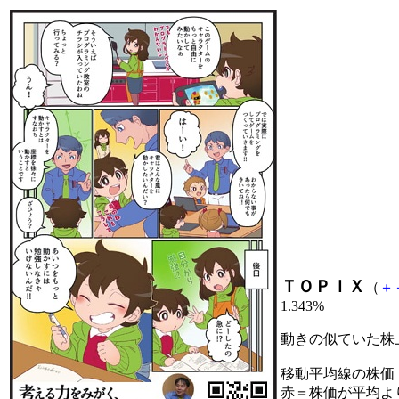
ＴＯＰＩＸ
（
＋
1.343%
動きの似ていた株
移動平均線の株価
赤＝株価が平均よ