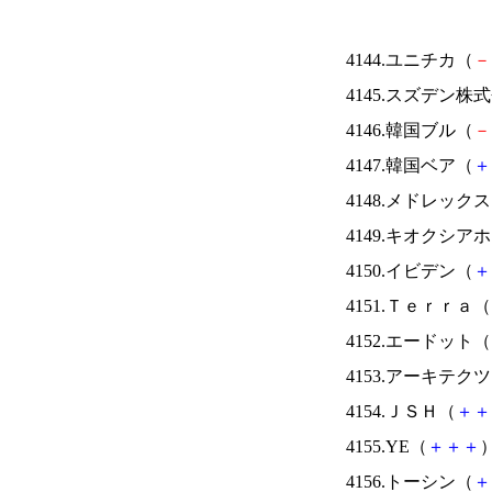
4144.ユニチカ（
－
4145.スズデン株
4146.韓国ブル（
－
4147.韓国ベア（
＋
4148.メドレック
4149.キオクシ
4150.イビデン（
＋
4151.Ｔｅｒｒａ（
4152.エードット（
4153.アーキテク
4154.ＪＳＨ（
＋
＋
4155.YE（
＋
＋
＋
）
4156.トーシン（
＋