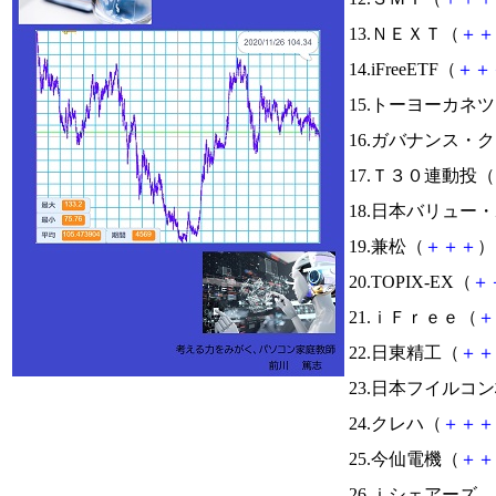
13.ＮＥＸＴ（
＋
＋
14.iFreeETF（
＋
＋
15.トーヨーカネ
16.ガバナンス・
17.Ｔ３０連動投（
18.日本バリュー
19.兼松（
＋
＋
＋
） 
20.TOPIX-EX（
＋
21.ｉＦｒｅｅ（
＋
22.日東精工（
＋
＋
23.日本フイルコ
24.クレハ（
＋
＋
＋
25.今仙電機（
＋
＋
26.ｉシェアーズ