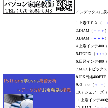
インデックスに戻
1.上場ＴＰＸ（
＋
2.DIAM（
＋
＋
＋
）
3.DIAM（
＋
＋
＋
）
4.上場インデ400（
5.ITOPIX（
＋
↑
＋
）
6.日経インデ400（
7.MAXトピックス
8.JPX日経400ETF
9.Ｏｎｅ（
＋
↑
＋
） 
10.ｉシェアーズ（
11.上場インデ40
12.ＳＭＴ（
＋
＋
＋