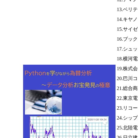
13.ベリ
14.キヤ
15.サイ
16.ブッ
17.シュ
18.横河
19.株
20.巴
21.総合
22.東京
23.リコ
24.シッ
25.北陸
26.日立