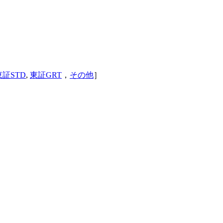
東証STD
,
東証GRT
，
その他
］