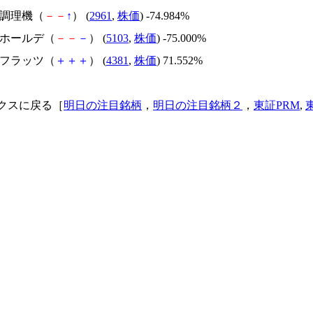
日本調理機（
－
－
↑
） (
2961
,
株価
) -74.984%
昭和ホールデ（
－
－
－
） (
5103
,
株価
) -75.000%
ビーフラッツ（
＋
＋
＋
） (
4381
,
株価
) 71.552%
クスに戻る［
明日の注目銘柄
，
明日の注目銘柄２
，
東証PRM
,