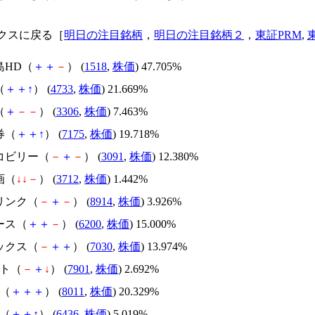
クスに戻る［
明日の注目銘柄
，
明日の注目銘柄２
，
東証PRM
,
島HD（
＋
＋
－
） (
1518
,
株価
) 47.705%
（
＋
＋
↑
） (
4733
,
株価
) 21.669%
（
＋
－
－
） (
3306
,
株価
) 7.463%
券（
＋
＋
↑
） (
7175
,
株価
) 19.718%
ンコビリー（
－
＋
－
） (
3091
,
株価
) 12.380%
画（
↓
↓
－
） (
3712
,
株価
) 1.442%
リンク（
－
＋
－
） (
8914
,
株価
) 3.926%
ース（
＋
＋
－
） (
6200
,
株価
) 15.000%
ックス（
－
＋
＋
） (
7030
,
株価
) 13.974%
モト（
－
＋
↓
） (
7901
,
株価
) 2.692%
商（
＋
＋
＋
） (
8011
,
株価
) 20.329%
ノ（
＋
＋
↑
） (
6436
,
株価
) 5.019%