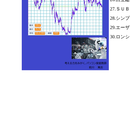
27.ＳＵ
28.シン
29.エー
30.ロン