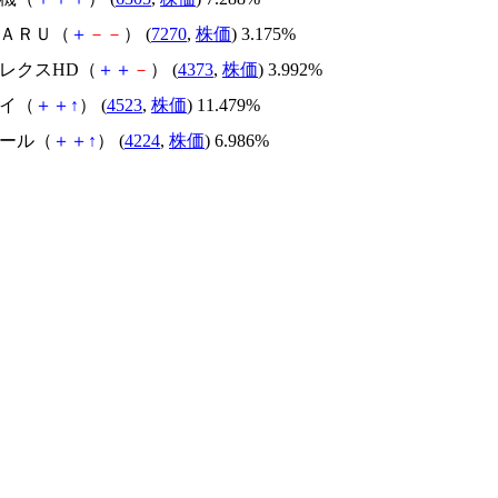
ＢＡＲＵ（
＋
－
－
） (
7270
,
株価
) 3.175%
プレクスHD（
＋
＋
－
） (
4373
,
株価
) 3.992%
ザイ（
＋
＋
↑
） (
4523
,
株価
) 11.479%
シール（
＋
＋
↑
） (
4224
,
株価
) 6.986%