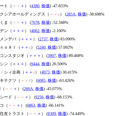
Ｍマート（
－
－
＋
） (
4380
,
株価
) -47.833%
キオクシアホールディングス（
－
－
↓
） (
285A
,
株価
) -38.698%
かさくま（
－
－
＋
） (
7678
,
株価
) -52.348%
イビデン（
＋
＋
＋
） (
4062
,
株価
) -2.100%
トーメンデバ（
＋
＋
＋
） (
2737
,
株価
) 83.090%
ｍｏｎｏＡＩ（
＋
＋
↓
） (
5240
,
株価
) 57.692%
シリコンスタジオ（
＋
＋
＋
） (
3907
,
株価
) 89.468%
トーシン（
＋
＋
＋
） (
9444
,
株価
) 26.506%
ジィ・シィ企画（
＋
＋
↓
） (
4073
,
株価
) 30.415%
アーキテクツ（
－
－
↑
） (
6085
,
株価
) -63.426%
H（
－
－
＋
） (
280A
,
株価
) -45.075%
サクシード（
－
－
＋
） (
9256
,
株価
) -68.153%
レコ（
－
－
＋
） (
6863
,
株価
) -66.141%
三井住友トラスト（
－
－
＋
） (
8309
,
株価
) -74.449%