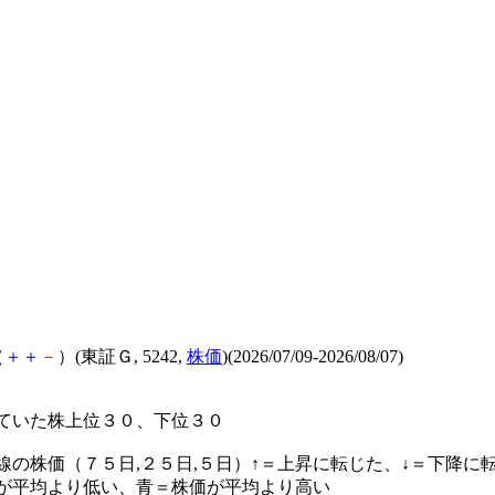
（
＋
＋
－
）(東証Ｇ, 5242,
株価
)(2026/07/09-2026/08/07)
ていた株上位３０、下位３０
線の株価（７５日,２５日,５日）↑＝上昇に転じた、↓＝下降に
が平均より低い、青＝株価が平均より高い