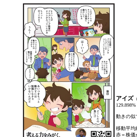
アイズ
129.898%
動きの似
移動平均
赤＝株価