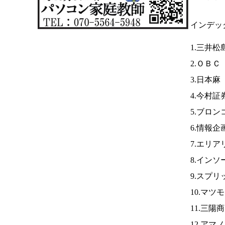
インデッ
1.三井松
2.ＯＢＣ
3.日本麻
4.今村証
5.ブロ
6.情報企
7.エリア
8.インソ
9.スプリ
10.マツ
11.三陽
12.アマ