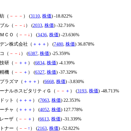
東紡（
－
－
－
） (
3110
,
株価
) -18.822%
韓国ブル（
－
－
↓
） (
2033
,
株価
) -32.716%
ＳＵＭＣＯ（
－
－
↓
） (
3436
,
株価
) -23.636%
スズデン株式会社（
＋
＋
＋
） (
7480
,
株価
) 36.878%
ムコ（
－
－
↓
） (
6387
,
株価
) -25.359%
精工技研（
－
＋
＋
） (
6834
,
株価
) -4.139%
北川精機（
－
－
＋
） (
6327
,
株価
) -37.329%
アドプラズマ（
＋
＋
＋
） (
6668
,
株価
) -3.830%
エターナルホスピタリティＧ（
－
－
＋
） (
3193
,
株価
) -48.713%
エードット（
＋
＋
＋
） (
7063
,
株価
) 22.353%
フィーチャ（
＋
＋
＋
） (
4052
,
株価
) 127.778%
ＱＤレーザ（
－
－
＋
） (
6613
,
株価
) -31.339%
アルトナー（
－
－
↑
） (
2163
,
株価
) -52.822%