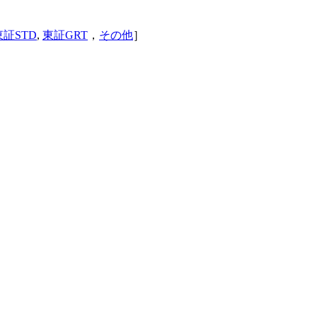
東証STD
,
東証GRT
，
その他
］