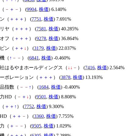
テ（
－
＋
－
） (
9904
,
株価
) 6.140%
ノン（
＋
＋
＋
） (
7751
,
株価
) 7.691%
ゼリヤ（
＋
＋
＋
） (
7581
,
株価
) 40.285%
クオフ（
＋
＋
＋
） (
9278
,
株価
) 36.864%
ッピン（
＋
＋
↓
） (
3179
,
株価
) 22.037%
電機（
↑
－
－
） (
6841
,
株価
) -0.460%
式会社はるやまホールディングス（
↓
↓
－
） (
7416
,
株価
) 2.564%
川コーポレーション（
＋
＋
＋
） (
3878
,
株価
) 13.193%
商品指数（
－
－
↑
） (
1684
,
株価
) -0.400%
電力HD（
－
＋
↓
） (
9501
,
株価
) 8.808%
ー（
＋
＋
↑
） (
7752
,
株価
) 9.300%
プHD（
＋
＋
－
） (
3360
,
株価
) 7.755%
電力（
＋
－
－
） (
9505
,
株価
) 1.029%
建機（
＋
＋
＋
） (
6305
,
株価
) 7.288%