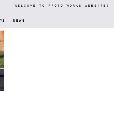
ＷＥＬＣＯＭＥ ＴＯ ＰＲＯＴＯ ＷＯＲＫＳ ＷＥＢＳＩＴＥ！
Ｙ2
ＮＥＷＳ