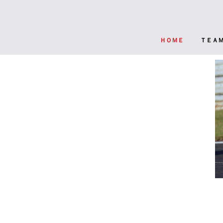
ＨＯＭＥ
ＴＥＡ