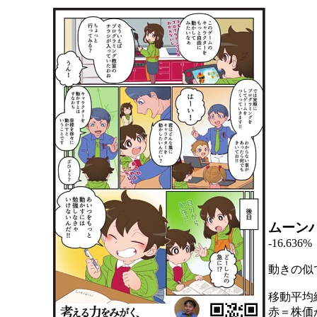
ムーン
-16.636%
動きの似
移動平均
赤＝株価