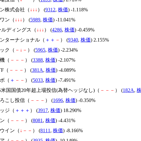
ヒン株式会社（
↓
↓
↓
） (
9312
,
株価
) -1.118%
チワン（
↓
↓
↓
） (
5989
,
株価
) -11.041%
ホールディングス（
↓
↓
↓
） (
4286
,
株価
) -0.459%
ソインターナショナル（
＋
＋
－
） (
9340
,
株価
) 2.155%
マック（
－
↓
－
） (
5965
,
株価
) -2.234%
電機（
－
－
－
） (
3388
,
株価
) -2.107%
ETF（
－
－
－
） (
381A
,
株価
) -4.089%
ラボ（
＋
－
－
） (
5033
,
株価
) -7.491%
XIS米国国債20年超上場投信(為替ヘッジなし)（
－
－
－
） (
182A
,
もろこし投信（
－
－
－
） (
1696
,
株価
) -0.350%
リッジ（
＋
＋
＋
） (
3917
,
株価
) 18.290%
デン（
－
－
－
） (
8081
,
株価
) -4.431%
ドウイン（
↓
－
－
） (
8111
,
株価
) -8.166%
ィア（
－
－
－
） (
3935
,
株価
) -10.149%