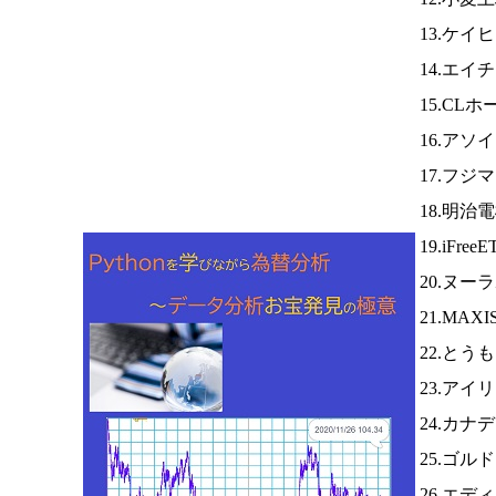
13.ケイ
14.エイ
15.CL
16.ア
17.フジ
18.明治
19.iFree
20.ヌー
21.MA
22.とう
23.アイ
24.カナ
25.ゴル
26.エデ