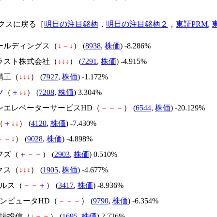
クスに戻る［
明日の注目銘柄
，
明日の注目銘柄２
，
東証PRM
,
ホールディングス（
↓
－
↓
） (
8938
,
株価
) -8.286%
プラスト株式会社（
↓
↓
↓
） (
7291
,
株価
) -4.915%
精工（
↓
↓
↓
） (
7927
,
株価
) -1.172%
ツ（
＋
↓
↓
） (
7208
,
株価
) 3.304%
パンエレベーターサービスHD（
－
－
－
） (
6544
,
株価
) -20.129%
（
＋
↓
↓
） (
4120
,
株価
) -7.430%
－
－
↓
） (
9028
,
株価
) -4.898%
フズ（
＋
－
－
） (
2903
,
株価
) 0.510%
クス（
↓
↓
↓
） (
1905
,
株価
) -4.677%
ヘルス（
－
－
＋
） (
3417
,
株価
) -8.936%
コンピュータHD（
－
－
－
） (
9790
,
株価
) -6.354%
上場投信（
↓
－
－
） (
1695
,
株価
) 2.726%