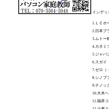
インデッ
1.ＬＣ
2.日本
3.ムトー
4.カネミ
5.ジャ
6.スガイ
7.ゼロ（
8.シノブ
9.テノッ
10.大木
11.福井
12.小麦