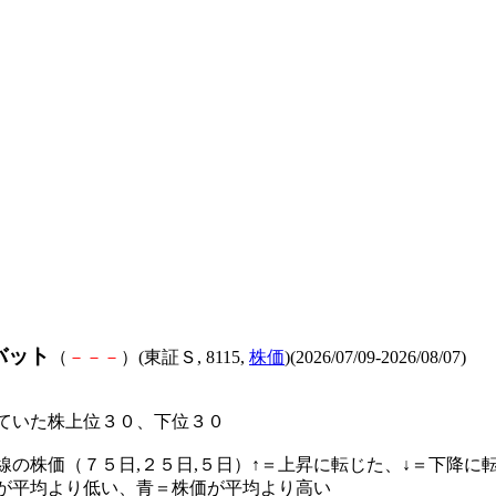
バット
（
－
－
－
）(東証Ｓ, 8115,
株価
)(2026/07/09-2026/08/07)
ていた株上位３０、下位３０
線の株価（７５日,２５日,５日）↑＝上昇に転じた、↓＝下降に
が平均より低い、青＝株価が平均より高い