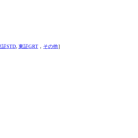
東証STD
,
東証GRT
，
その他
］