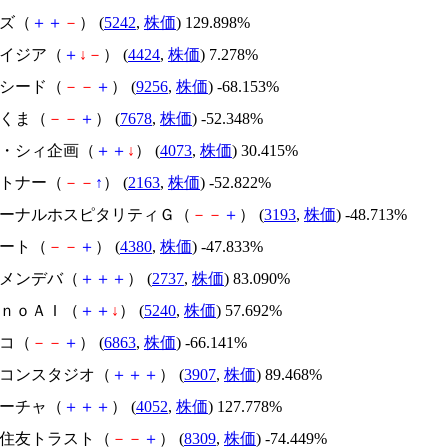
イズ（
＋
＋
－
） (
5242
,
株価
) 129.898%
アメイジア（
＋
↓
－
） (
4424
,
株価
) 7.278%
サクシード（
－
－
＋
） (
9256
,
株価
) -68.153%
かさくま（
－
－
＋
） (
7678
,
株価
) -52.348%
ジィ・シィ企画（
＋
＋
↓
） (
4073
,
株価
) 30.415%
アルトナー（
－
－
↑
） (
2163
,
株価
) -52.822%
エターナルホスピタリティＧ（
－
－
＋
） (
3193
,
株価
) -48.713%
Ｍマート（
－
－
＋
） (
4380
,
株価
) -47.833%
トーメンデバ（
＋
＋
＋
） (
2737
,
株価
) 83.090%
ｍｏｎｏＡＩ（
＋
＋
↓
） (
5240
,
株価
) 57.692%
レコ（
－
－
＋
） (
6863
,
株価
) -66.141%
シリコンスタジオ（
＋
＋
＋
） (
3907
,
株価
) 89.468%
フィーチャ（
＋
＋
＋
） (
4052
,
株価
) 127.778%
三井住友トラスト（
－
－
＋
） (
8309
,
株価
) -74.449%