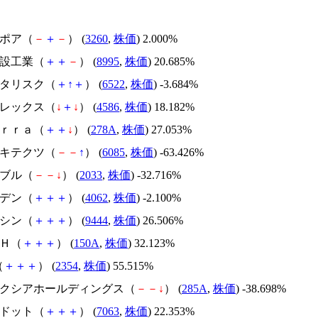
エスポア（
－
＋
－
） (
3260
,
株価
) 2.000%
誠建設工業（
＋
＋
－
） (
8995
,
株価
) 20.685%
アスタリスク（
＋
↑
＋
） (
6522
,
株価
) -3.684%
メドレックス（
↓
＋
↓
） (
4586
,
株価
) 18.182%
Ｔｅｒｒａ（
＋
＋
↓
） (
278A
,
株価
) 27.053%
アーキテクツ（
－
－
↑
） (
6085
,
株価
) -63.426%
韓国ブル（
－
－
↓
） (
2033
,
株価
) -32.716%
イビデン（
＋
＋
＋
） (
4062
,
株価
) -2.100%
トーシン（
＋
＋
＋
） (
9444
,
株価
) 26.506%
ＳＨ（
＋
＋
＋
） (
150A
,
株価
) 32.123%
（
＋
＋
＋
） (
2354
,
株価
) 55.515%
キオクシアホールディングス（
－
－
↓
） (
285A
,
株価
) -38.698%
エードット（
＋
＋
＋
） (
7063
,
株価
) 22.353%