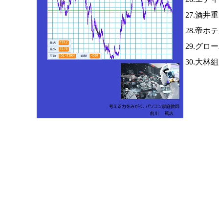
27.酒井
28.帝ホ
29.グロ
30.大林