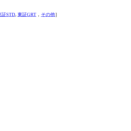
東証STD
,
東証GRT
，
その他
］