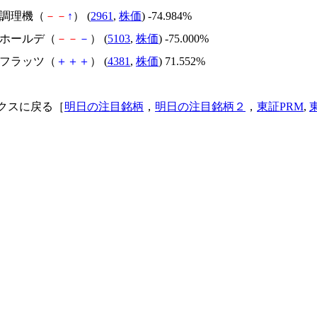
日本調理機（
－
－
↑
） (
2961
,
株価
) -74.984%
昭和ホールデ（
－
－
－
） (
5103
,
株価
) -75.000%
ビーフラッツ（
＋
＋
＋
） (
4381
,
株価
) 71.552%
クスに戻る［
明日の注目銘柄
，
明日の注目銘柄２
，
東証PRM
,