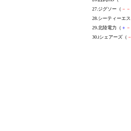
27.ジグソー（
－
－
28.シーティーエ
29.北陸電力（
＋
－
30.iシェアーズ（