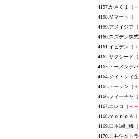
4157.かさくま（
－
4158.Ｍマート（
－
4159.アメイジア（
4160.スズデン株
4161.イビデン（
＋
4162.サクシード（
4163.トーメンデ
4164.ジィ・シィ
4165.トーシン（
＋
4166.フィーチャ（
4167.ニレコ（
－
－
4168.ｍｏｎｏＡ
4169.日本調理機（
4170.三井住友ト