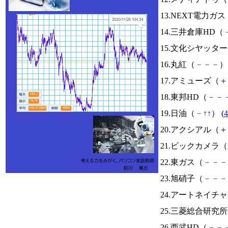
13.NEXT電力ガス
14.三井倉庫HD（
15.文化シヤッタ
16.丸紅（
－
－
－
） 
17.アミューズ（
＋
18.東邦HD（
－
－
19.日油（
－
↑
↑
） (
4
20.アクシアル（
＋
21.ビックカメラ（
22.東ガス（
－
－
－
23.旭硝子（
－
－
－
24.アートネイチ
25.三菱総合研究
26.西武HD（
－
－