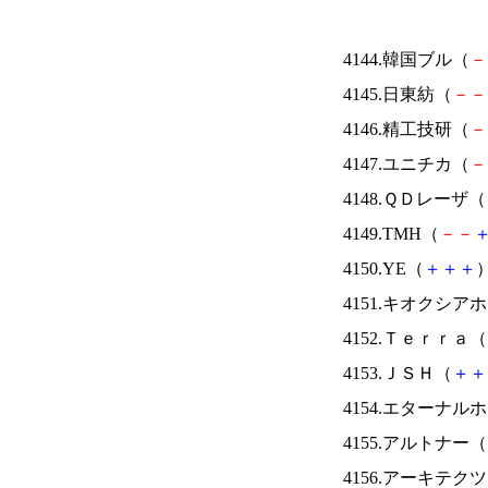
4144.韓国ブル（
－
4145.日東紡（
－
－
4146.精工技研（
－
4147.ユニチカ（
－
4148.ＱＤレーザ（
4149.TMH（
－
－
4150.YE（
＋
＋
＋
）
4151.キオクシ
4152.Ｔｅｒｒａ（
4153.ＪＳＨ（
＋
＋
4154.エターナ
4155.アルトナー（
4156.アーキテク