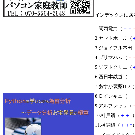
インデックスに戻
1.関西電力（
＋
＋
2.ヤマトホール（
3.ジョイフル本田
4.プリマハム（
－
5.ソフトクリエ（
6.西日本鉄道（
＋
7.あすか製薬HD（
8.Ｄインキュ（
－
9.アルフレッサ（
10.神戸鋼（
＋
＋
↑
）
11.神鋼線（
＋
＋
↑
）
12.メディアドゥ（