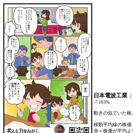
日本電波工業
（
-7.163%
動きの似ていた株
移動平均線の株価
赤＝株価が平均よ