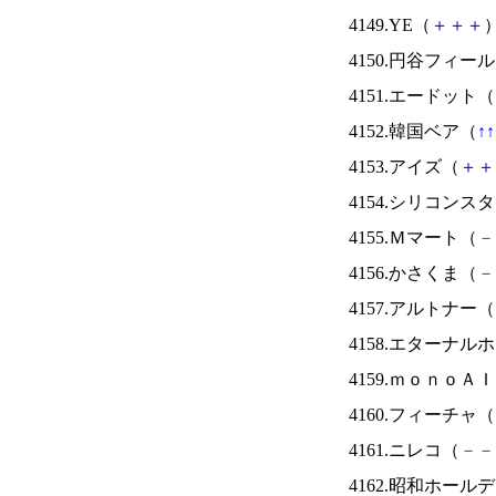
4149.YE（
＋
＋
＋
）
4150.円谷フィー
4151.エードット（
4152.韓国ベア（
↑
↑
4153.アイズ（
＋
＋
4154.シリコンス
4155.Ｍマート（
－
4156.かさくま（
－
4157.アルトナー（
4158.エターナ
4159.ｍｏｎｏＡ
4160.フィーチャ（
4161.ニレコ（
－
－
4162.昭和ホール