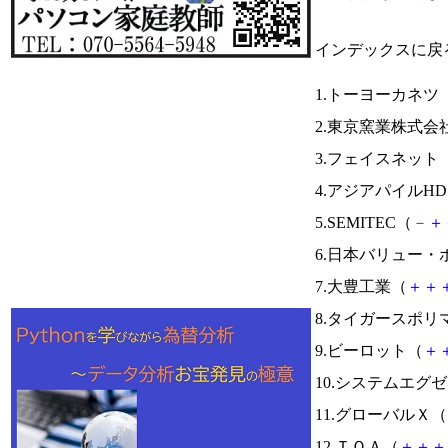
インデックスに戻
1.トーヨーカネツ
2.東京窯業株式会
3.フェイスネット
4.アジアパイルH
5.SEMITEC（
－
＋
6.日本バリュー・
7.大豊工業（
＋
＋
8.タイガースポリ
9.ビーロット（
＋
10.システムエグ
11.グローバルＸ（
12.ＴＯＡ（
＋
＋
＋