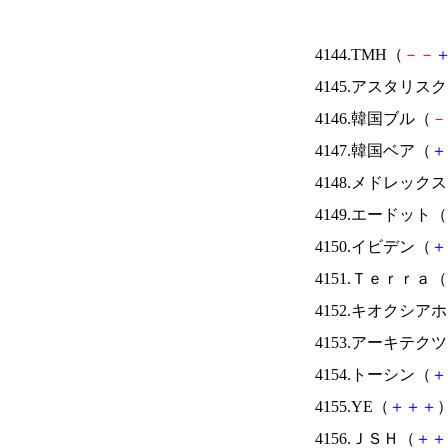
4144.TMH（
－
－
4145.アスタリス
4146.韓国ブル（
－
4147.韓国ベア（
＋
4148.メドレック
4149.エードット（
4150.イビデン（
＋
4151.Ｔｅｒｒａ（
4152.キオクシ
4153.アーキテク
4154.トーシン（
＋
4155.YE（
＋
＋
＋
）
4156.ＪＳＨ（
＋
＋