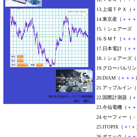
13.上場ＴＰＸ（
＋
14.東京産（
＋
＋
＋
15.ｉシェアーズ
16.ＳＭＴ（
＋
＋
＋
17.日本電計（
＋
＋
18.ｉシェアーズ（
19.グローバルリ
20.DIAM（
＋
＋
＋
21.アップルイン（
22.国際計測器（
＋
23.今仙電機（
＋
＋
24.セーフィー（
－
25.ITOPIX（
＋
↑
＋
26.ポエック（
＋
＋