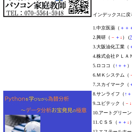
インデックスに戻
1.中京医薬（
＋
＋
2.興研（
－
＋
↓
） (
7
3.大阪油化工業（
4.株式会社ＰＬＡ
5.ロココ（
↑
＋
＋
） 
6.ＭＫシステム（
7.スカイマーク（
8.サンライフ（
↑
＋
9.ユビテック（
－
↓
10.アートグリー
11.ＣＳＳ（
＋
＋
↓
）
12.エステールホ