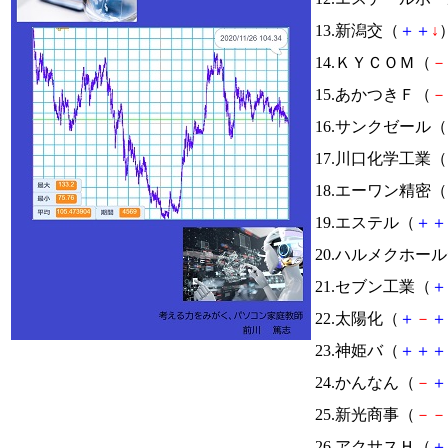
13.新潟交（
＋
＋
↓
）
14.ＫＹＣＯＭ（
－
15.あかつきＦ（
－
16.サンクゼール（
17.川口化学工業（
18.エーワン精密（
19.エステル（
＋
＋
20.ハルメクホー
21.セブン工業（
＋
22.太陽化（
＋
－
＋
23.神姫バ（
＋
＋
＋
24.かんなん（
－
＋
25.新光商事（
－
－
26.アクサスＨ（
＋