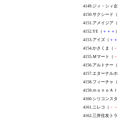
4149.ジィ・シィ
4150.サクシード（
4151.アメイジア（
4152.YE（
＋
＋
＋
）
4153.アイズ（
＋
＋
4154.かさくま（
－
4155.Ｍマート（
－
4156.アルトナー（
4157.エターナ
4158.フィーチャ（
4159.ｍｏｎｏＡ
4160.シリコンス
4161.ニレコ（
－
－
4162.三井住友ト