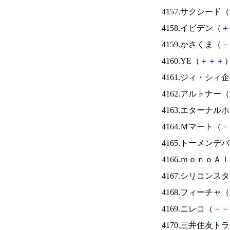
4157.サクシード（
4158.イビデン（
＋
4159.かさくま（
－
4160.YE（
＋
＋
＋
）
4161.ジィ・シィ
4162.アルトナー（
4163.エターナ
4164.Ｍマート（
－
4165.トーメンデ
4166.ｍｏｎｏＡ
4167.シリコンス
4168.フィーチャ（
4169.ニレコ（
－
－
4170.三井住友ト