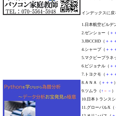
インデックスに戻
1.日本航空ビルデ
2.ゼンショー（
＋
3.JBCCHD（
＋
＋
4.シャープ（
＋
＋
5.マクビープラネ
6.ビジョナル（
＋
7.トヨクモ（
＋
＋
8.ＡＮＡ（
＋
＋
＋
）
9.ツムラ（
↑
－
－
） 
10.日本トランス
11.グローバルX（
12.オリンパス（
＋