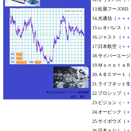
13.松屋フーズHD
14.光通信（
＋
＋
＋
15.レオパレス（
＋
16.ジャスト（
＋
＋
17.日本航空（
＋
＋
18.サイバーエー
19.Ｍｏｎｏｔａ
20.ＡＢＣマート（
21.ライフネット
22.プロシップ（
＋
23.ビジョン（
－
＋
24.オービック（
＋
25.サイボウズ（
＋
26.日本トリム（
＋