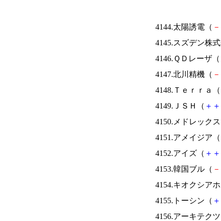
4144.太陽誘電（
－
4145.スズデン株
4146.ＱＤレーザ（
4147.北川精機（
－
4148.Ｔｅｒｒａ（
4149.ＪＳＨ（
＋
＋
4150.メドレック
4151.アメイジア（
4152.アイズ（
＋
＋
4153.韓国ブル（
－
4154.キオクシ
4155.トーシン（
＋
4156.アーキテク