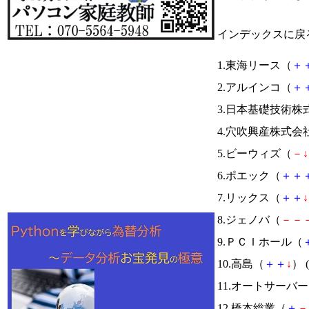
インデックスに戻
1.東海リース（
＋
2.アルインコ（
＋
3.日本基礎技術株
4.穴吹興産株式会
5.ビーウィズ（
－
↓
6.ポエック（
＋
＋
7.リックス（
＋
＋
↓
8.ジェノバ（
－
－
9.ＰＣＩホール（
10.高島（
＋
＋
↓
） (
11.オートサーバ
12.橋本総業（
＋
－