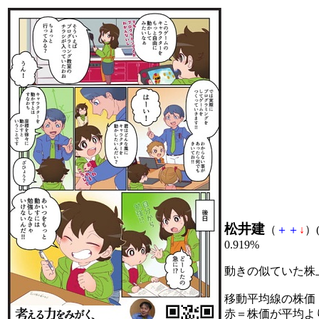
松井建
（
＋
＋
↓
）(
0.919%
動きの似ていた株
移動平均線の株価
赤＝株価が平均よ