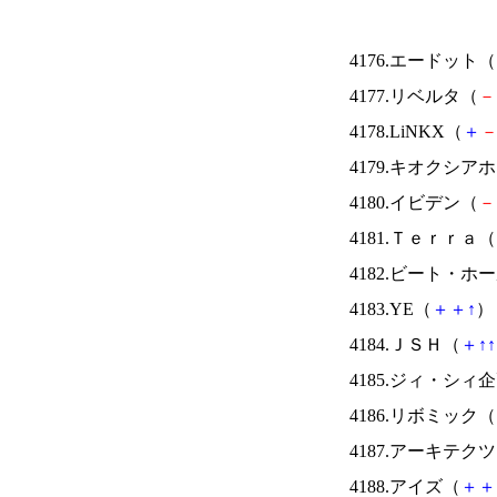
4176.エードット（
4177.リベルタ（
－
4178.LiNKX（
＋
4179.キオクシ
4180.イビデン（
－
4181.Ｔｅｒｒａ（
4182.ビート・
4183.YE（
＋
＋
↑
） 
4184.ＪＳＨ（
＋
↑
↑
4185.ジィ・シィ
4186.リボミック（
4187.アーキテク
4188.アイズ（
＋
＋