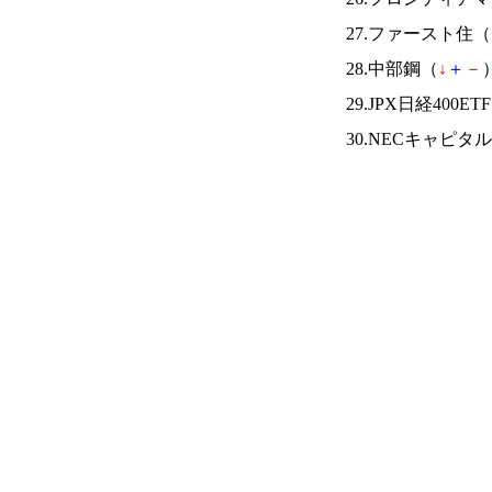
27.ファースト住（
28.中部鋼（
↓
＋
－
）
29.JPX日経400ET
30.NECキャピ