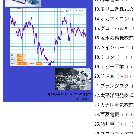
13.モリ工業株式
14.オカアイヨン（
15.グローバルX 
16.塩水港精糖株
17.ツインバード（
18.ミロク（
－
＋
＋
19.トピー工業（
＋
20.洋埠頭（
－
↓
↓
） 
21.ブランジスタ（
22.太平洋興発株
23.カナレ電気株
24.西菱電機（
＋
＋
25.酒井重（
＋
↓
－
）
26.フロンティア