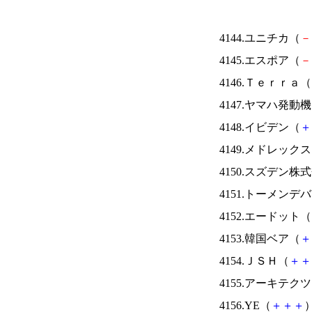
4144.ユニチカ（
－
4145.エスポア（
－
4146.Ｔｅｒｒａ（
4147.ヤマハ発動
4148.イビデン（
＋
4149.メドレック
4150.スズデン株
4151.トーメンデ
4152.エードット（
4153.韓国ベア（
＋
4154.ＪＳＨ（
＋
＋
4155.アーキテク
4156.YE（
＋
＋
＋
）