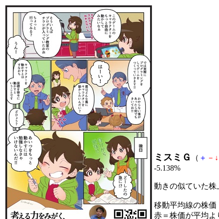
ミスミＧ
（
＋
－
↓
-5.138%
動きの似ていた株
移動平均線の株価
赤＝株価が平均よ