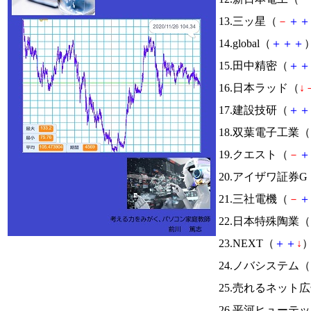
13.三ッ星（
－
＋
＋
14.global（
＋
＋
＋
）
15.田中精密（
＋
＋
16.日本ラッド（
↓
17.建設技研（
＋
＋
18.双葉電子工業（
19.クエスト（
－
＋
20.アイザワ証券G
21.三社電機（
－
＋
22.日本特殊陶業（
23.NEXT（
＋
＋
↓
）
24.ノバシステム（
25.売れるネット
26.平河ヒューテ