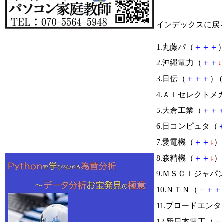
インデックスに戻
1.丸藤パ（
＋
＋
＋
）
2.沖縄電力（
＋
＋
↓
3.日伝（
＋
＋
＋
） (
4.ＡＩセレクトメ
5.大倉工業（
＋
＋
6.日コンピュタ（
7.愛電機（
＋
＋
↓
） 
8.森精機（
＋
＋
↓
） 
9.ＭＳＣＩジャ
10.ＮＴＮ（
－
＋
＋
11.ブロードエン
12.新日本電工（
－