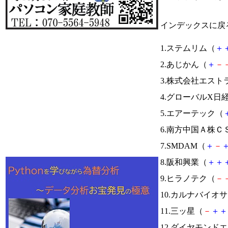
インデックスに戻
1.ステムリム（
＋
2.あじかん（
＋
－
3.株式会社エスト
4.グローバルX日
5.エアーテック（
6.南方中国Ａ株ＣＳ
7.SMDAM（
＋
－
8.阪和興業（
＋
＋
9.ヒラノテク（
－
10.カルナバイオ
11.三ッ星（
－
＋
＋
12.ダイヤモンド