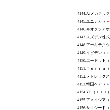
4144.AIメカテッ
4145.ユニチカ（
－
4146.キオクシ
4147.スズデン株
4148.アーキテク
4149.イビデン（
＋
4150.エードット（
4151.Ｔｅｒｒａ（
4152.メドレック
4153.韓国ベア（
＋
4154.YE（
＋
＋
＋
）
4155.アメイジア（
4156.サクシード（