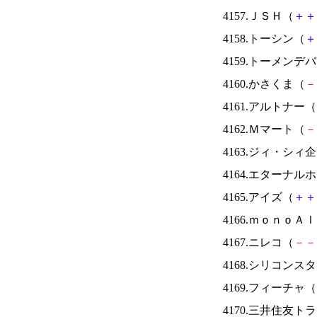
4157.ＪＳＨ（
＋
＋
4158.トーシン（
＋
4159.トーメンデ
4160.かさくま（
－
4161.アルトナー（
4162.Ｍマート（
－
4163.ジィ・シィ
4164.エターナ
4165.アイズ（
＋
＋
4166.ｍｏｎｏＡ
4167.ニレコ（
－
－
4168.シリコンス
4169.フィーチャ（
4170.三井住友ト