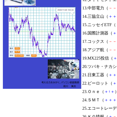
13.中部電力（
－
－
14.三協立山（
＋
＋
15.ニッセイETF（
16.国際計測器（
＋
17.コックス（
－
－
18.アジア航（
－
－
19.MX225投信（
20.ツバキ・ナカ
21.日東工器（
＋
＋
22.ビーロット（
＋
23.Ｏｎｅ（
＋
↑
＋
）
24.ＳＭＴ（
＋
＋
＋
25.エコートレー
26.ＫＧ情報（
＋
－