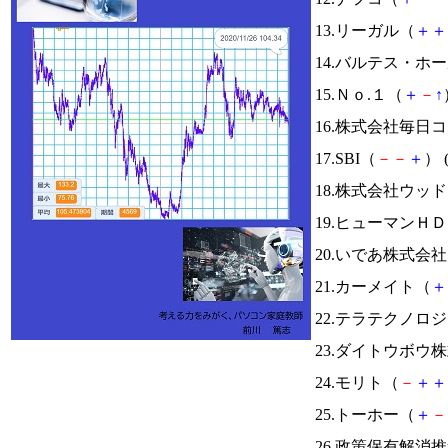
13.リーガル（
＋
＋
14.バルテス・ホ
15.Ｎｏ.１（
＋
－
↑
16.株式会社毎日
17.SBI（
－
－
＋
） 
18.株式会社ウッ
19.ヒューマンＨ
20.いであ株式会
21.カーメイト（
＋
22.テラテクノロ
23.ダイトウボウ
24.モリト（
－
＋
＋
25.トーホー（
＋
－
26.政策保有解消推