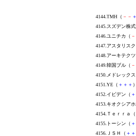
4144.TMH（
－
－
4145.スズデン株
4146.ユニチカ（
－
4147.アスタリス
4148.アーキテク
4149.韓国ブル（
－
4150.メドレック
4151.YE（
＋
＋
＋
）
4152.イビデン（
＋
4153.キオクシ
4154.Ｔｅｒｒａ（
4155.トーシン（
＋
4156.ＪＳＨ（
＋
＋