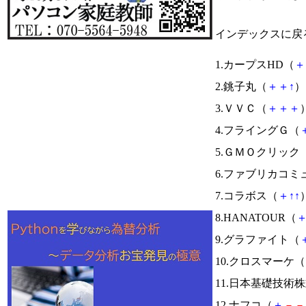
インデックスに戻
1.カープスHD（
＋
2.銚子丸（
＋
＋
↑
） 
3.ＶＶＣ（
＋
＋
＋
）
4.フライングＧ（
5.ＧＭＯクリック
6.ファブリカコミ
7.コラボス（
＋
↑
↑
）
8.HANATOUR（
9.グラファイト（
10.クロスマーケ（
11.日本基礎技術
12.ナフコ（
＋
－
－