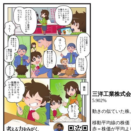
三洋工業株式会
5.902%
動きの似ていた株
移動平均線の株価
赤＝株価が平均よ