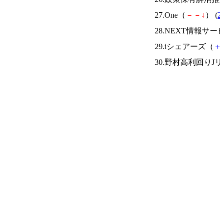
27.One（
－
－
↓
） (
28.NEXT情報サ
29.iシェアーズ（
30.野村高利回りJ