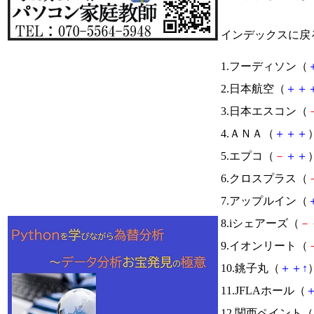
インデックスに戻
1.フーディソン（
2.日本航空（
＋
＋
3.日本エスコン（
4.ＡＮＡ（
＋
＋
＋
）
5.エプコ（
－
＋
＋
）
6.クロスプラス（
7.アップルイン（
8.iシェアーズ（
－
9.イオンリート（
10.銚子丸（
＋
＋
↑
）
11.JFLAホール（
12.関西ペイント（