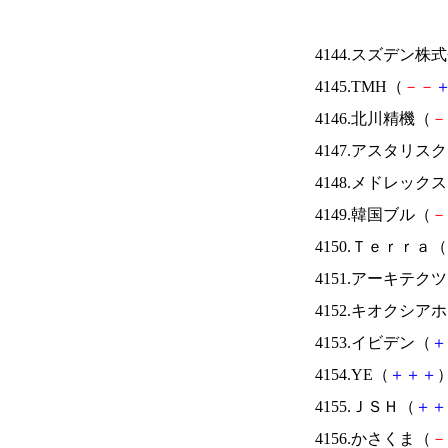
4144.スズデン株
4145.TMH（
－
－
4146.北川精機（
－
4147.アスタリス
4148.メドレック
4149.韓国ブル（
－
4150.Ｔｅｒｒａ（
4151.アーキテク
4152.キオクシ
4153.イビデン（
＋
4154.YE（
＋
＋
＋
）
4155.ＪＳＨ（
＋
＋
4156.かさくま（
－