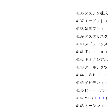
4136.スズデン株
4137.エードット（
4138.韓国ブル（
－
4139.アスタリス
4140.メドレック
4141.Ｔｅｒｒａ（
4142.キオクシ
4143.アーキテク
4144.ＪＳＨ（
＋
＋
4145.イビデン（
＋
4146.ビート・
4147.YE（
＋
＋
＋
）
4148.トーシン（
＋