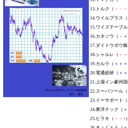
13.トルク（
－
－
－
14.ウイルプラス（
15.ワイズテーブ
16.カネソウ（
－
＋
17.ダイトウボウ
18.シャルレ（
－
－
19.カルラ（
＋
＋
＋
20.電通総研（
＋
＋
21.上場イン豪州
22.スーパツール（
23.イーサポート（
24.東洋テック（
＋
25.ヒラキ（
－
－
↑
）
26.きょくとう（
＋