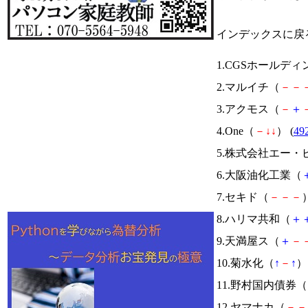
インデックスに戻
1.CGSホールデ
2.マルイチ（
－
－
3.アクモス（
－
＋
4.One（
－
↓
↓
） (
49
5.株式会社エー
6.大阪油化工業（
7.セキド（
－
－
－
）
8.ハリマ共和（
＋
9.天満屋ス（
＋
－
10.菊水化（
↑
－
↑
） 
11.野村国内債券（
12.ヤマナカ（
－
－