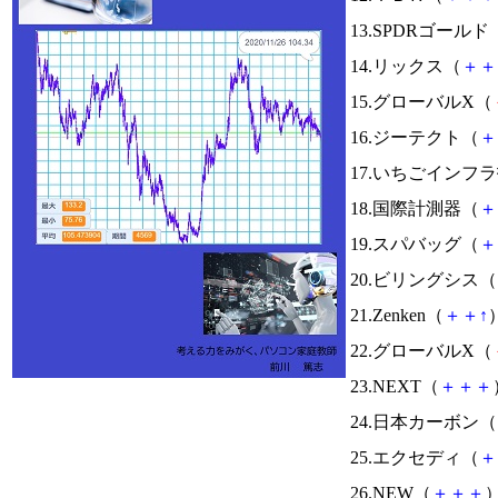
13.SPDRゴールド
14.リックス（
＋
＋
15.グローバルX（
16.ジーテクト（
＋
17.いちごインフ
18.国際計測器（
＋
19.スパバッグ（
＋
20.ビリングシス（
21.Zenken（
＋
＋
↑
）
22.グローバルX（
23.NEXT（
＋
＋
＋
24.日本カーボン（
25.エクセディ（
＋
26.NEW（
＋
＋
＋
）