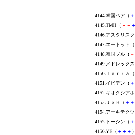
4144.韓国ベア（
＋
4145.TMH（
－
－
4146.アスタリス
4147.エードット（
4148.韓国ブル（
－
4149.メドレック
4150.Ｔｅｒｒａ（
4151.イビデン（
＋
4152.キオクシ
4153.ＪＳＨ（
＋
＋
4154.アーキテク
4155.トーシン（
＋
4156.YE（
＋
＋
＋
）