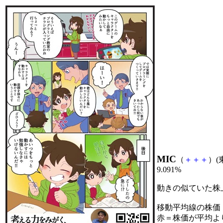
MIC
（
＋
＋
＋
）(
9.091%
動きの似ていた株
移動平均線の株価
赤＝株価が平均よ