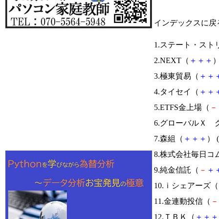
インデックスに戻
1.ステート・ス
2.NEXT（
＋
＋
＋
）
3.極東貿易（
＋
＋
4.タイセイ（
＋
＋
5.ETFS金上場（
－
6.グローバルＸ
7.森組（
＋
＋
＋
） (
8.株式会社毎日コ
9.純金信託（
－
＋
10.ｉシェアーズ（
11.金連動投信（
－
12.ＴＢＫ（
＋
＋
＋