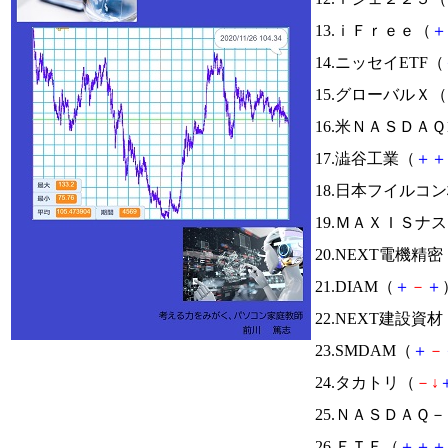
13.ｉＦｒｅｅ（
＋
14.ニッセイETF（
15.グローバルＸ（
16.米ＮＡＳＤＡ
17.澁谷工業（
＋
＋
18.日本フイルコ
19.ＭＡＸＩＳ
20.NEXT電機精密
21.DIAM（
＋
－
＋
22.NEXT建設資材
23.SMDAM（
＋
－
24.タカトリ（
－
↓
25.ＮＡＳＤＡＱ
26.ＥＴＦ（
＋
＋
＋