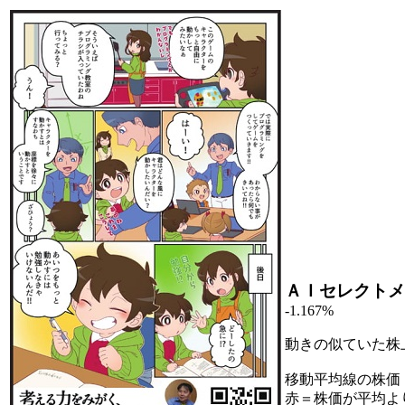
ＡＩセレクトメ
-1.167%
動きの似ていた株
移動平均線の株価
赤＝株価が平均よ