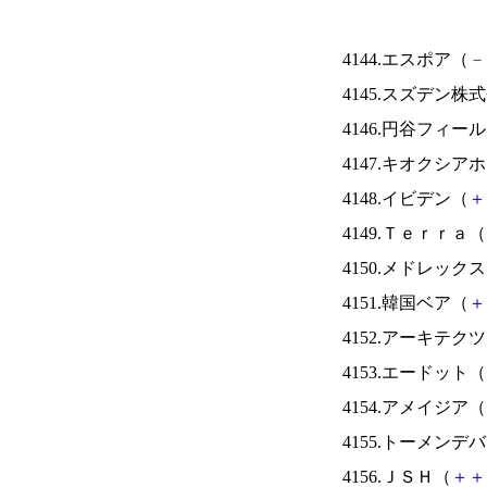
4144.エスポア（
－
4145.スズデン株
4146.円谷フィー
4147.キオクシ
4148.イビデン（
＋
4149.Ｔｅｒｒａ（
4150.メドレック
4151.韓国ベア（
＋
4152.アーキテク
4153.エードット（
4154.アメイジア（
4155.トーメンデ
4156.ＪＳＨ（
＋
＋