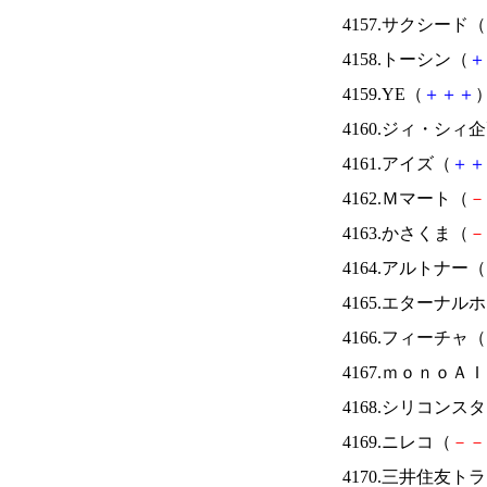
4157.サクシード（
4158.トーシン（
＋
4159.YE（
＋
＋
＋
）
4160.ジィ・シィ
4161.アイズ（
＋
＋
4162.Ｍマート（
－
4163.かさくま（
－
4164.アルトナー（
4165.エターナ
4166.フィーチャ（
4167.ｍｏｎｏＡ
4168.シリコンス
4169.ニレコ（
－
－
4170.三井住友ト