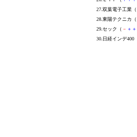
27.双葉電子工業（
28.東陽テクニカ（
29.セック（
－
＋
＋
30.日経インデ400