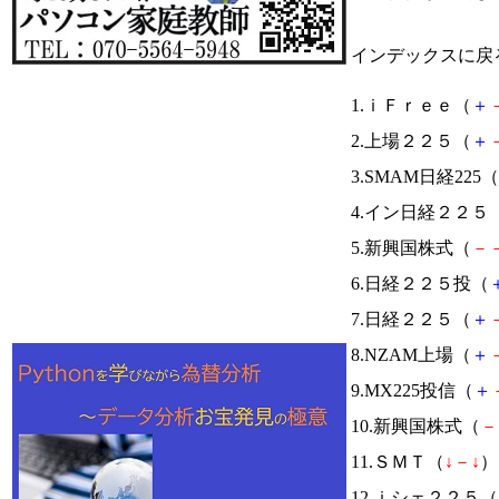
インデックスに戻
1.ｉＦｒｅｅ（
＋
2.上場２２５（
＋
3.SMAM日経225（
4.イン日経２２５
5.新興国株式（
－
6.日経２２５投（
7.日経２２５（
＋
8.NZAM上場（
＋
9.MX225投信（
＋
10.新興国株式（
－
11.ＳＭＴ（
↓
－
↓
） 
12.ｉシェ２２５（