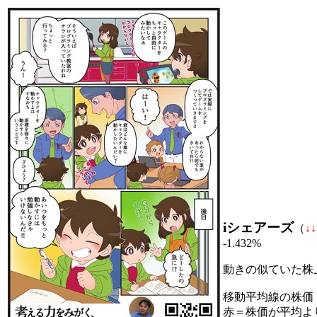
iシェアーズ
（
↓
↓
-1.432%
動きの似ていた株
移動平均線の株価
赤＝株価が平均よ