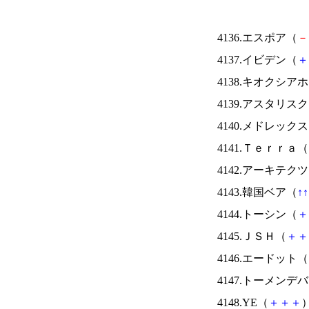
4136.エスポア（
－
4137.イビデン（
＋
4138.キオクシ
4139.アスタリス
4140.メドレック
4141.Ｔｅｒｒａ（
4142.アーキテク
4143.韓国ベア（
↑
↑
4144.トーシン（
＋
4145.ＪＳＨ（
＋
＋
4146.エードット（
4147.トーメンデ
4148.YE（
＋
＋
＋
）