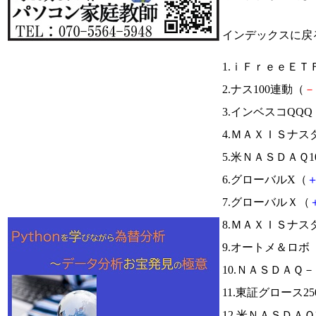
インデックスに戻
1.ｉＦｒｅｅＥ
2.ナス100連動（
－
3.インベスコQQQ
4.ＭＡＸＩＳナス
5.米ＮＡＳＤＡＱ
6.グローバルX（
7.グローバルＸ（
8.ＭＡＸＩＳナ
9.オートメ＆ロボ
10.ＮＡＳＤＡＱ
11.東証グロース25
12.米ＮＡＳＤＡ