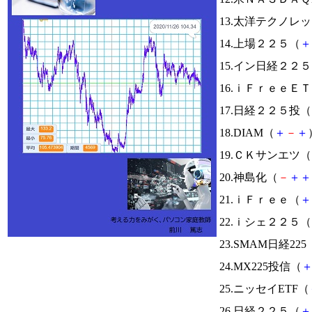
13.太洋テクノレ
14.上場２２５（
＋
15.イン日経２２
16.ｉＦｒｅｅ
17.日経２２５投（
18.DIAM（
＋
－
＋
19.ＣＫサンエツ（
20.神島化（
－
＋
＋
21.ｉＦｒｅｅ（
＋
22.ｉシェ２２５（
23.SMAM日経225
24.MX225投信（
25.ニッセイETF（
26.日経２２５（
＋