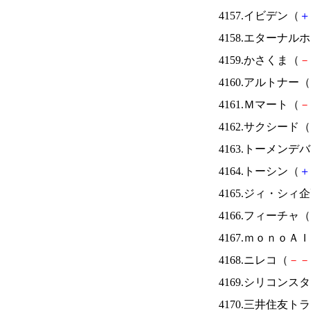
4157.イビデン（
＋
4158.エターナ
4159.かさくま（
－
4160.アルトナー（
4161.Ｍマート（
－
4162.サクシード（
4163.トーメンデ
4164.トーシン（
＋
4165.ジィ・シィ
4166.フィーチャ（
4167.ｍｏｎｏＡ
4168.ニレコ（
－
－
4169.シリコンス
4170.三井住友ト