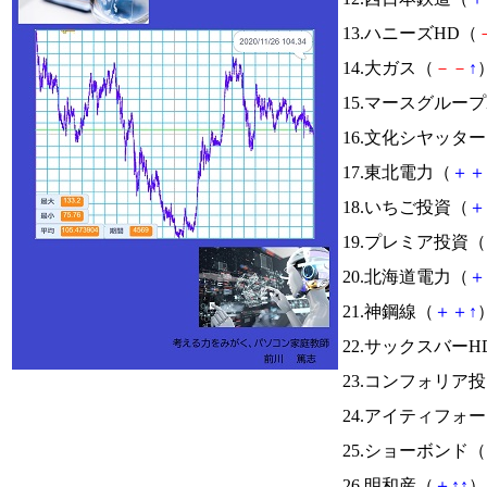
13.ハニーズHD（
14.大ガス（
－
－
↑
）
15.マースグループ
16.文化シヤッタ
17.東北電力（
＋
＋
18.いちご投資（
＋
19.プレミア投資（
20.北海道電力（
＋
21.神鋼線（
＋
＋
↑
）
22.サックスバーH
23.コンフォリア
24.アイティフォ
25.ショーボンド（
26.明和産（
＋
↑
↑
） 