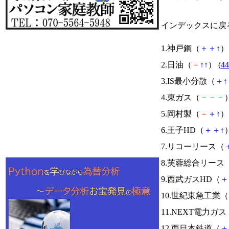
インデックスに戻
1.神戸鋼（
＋
＋
↑
） 
2.日油（
－
↑
↑
） (
44
3.IS最小分散（
＋
↑
4.東ガス（
－
－
－
）
5.岡村製（
－
＋
↑
） 
6.王子HD（
＋
＋
↑
）
7.リコーリース（
8.芙蓉総合リース
9.西武ガスHD（
＋
10.世紀東急工業（
11.NEXT電力ガス
12.西日本鉄道（
＋