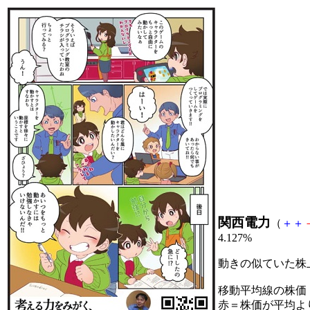
関西電力
（
＋
＋
4.127%
動きの似ていた株
移動平均線の株価
赤＝株価が平均よ