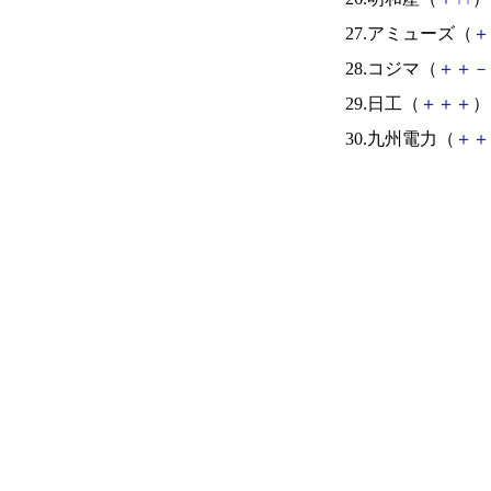
27.アミューズ（
＋
28.コジマ（
＋
＋
－
29.日工（
＋
＋
＋
） 
30.九州電力（
＋
＋