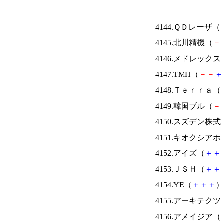
4144.ＱＤレーザ（
4145.北川精機（
－
4146.メドレック
4147.TMH（
－
－
4148.Ｔｅｒｒａ（
4149.韓国ブル（
－
4150.スズデン株
4151.キオクシ
4152.アイズ（
＋
＋
4153.ＪＳＨ（
＋
＋
4154.YE（
＋
＋
＋
）
4155.アーキテク
4156.アメイジア（