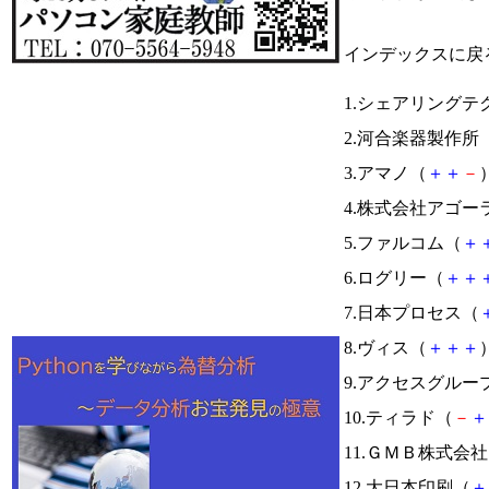
インデックスに戻
1.シェアリングテ
2.河合楽器製作所
3.アマノ（
＋
＋
－
）
4.株式会社アゴー
5.ファルコム（
＋
6.ログリー（
＋
＋
7.日本プロセス（
8.ヴィス（
＋
＋
＋
）
9.アクセスグルー
10.ティラド（
－
＋
11.ＧＭＢ株式会
12.大日本印刷（
＋