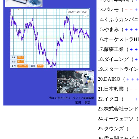
13.パレモ（
－
－
＋
14.くふうカンパ
15.やまみ（
＋
＋
＋
16.オーケストラH
17.藤森工業（
＋
＋
18.ダイニング（
＋
19.スタートライ
20.DAIKO（
＋
＋
21.日本興業（
－
－
22.イクヨ（
－
－
＋
23.株式会社ラン
24.キーウェアソ（
25.タウンズ（
－
－
26.霞ヶ関キャピ（