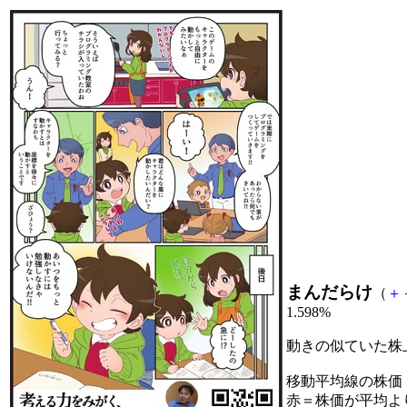
まんだらけ
（
＋
1.598%
動きの似ていた株
移動平均線の株価
赤＝株価が平均よ