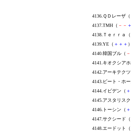
4136.ＱＤレーザ（
4137.TMH（
－
－
4138.Ｔｅｒｒａ（
4139.YE（
＋
＋
＋
）
4140.韓国ブル（
－
4141.キオクシ
4142.アーキテク
4143.ビート・
4144.イビデン（
＋
4145.アスタリス
4146.トーシン（
＋
4147.サクシード（
4148.エードット（