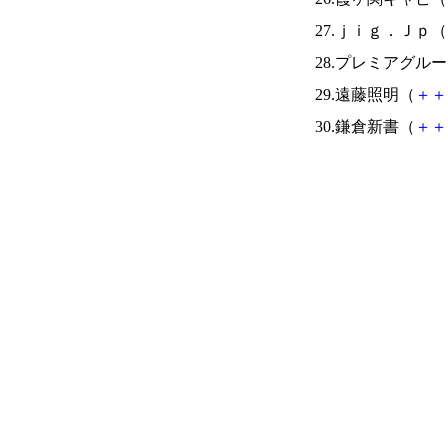
27.ｊｉｇ．Ｊｐ（
28.プレミアグル
29.遠藤照明（
＋
＋
30.鎌倉新書（
＋
＋