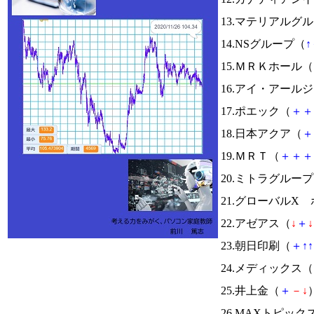
13.マテリアルグ
14.NSグループ（
↑
15.ＭＲＫホール（
16.アイ・アール
17.ポエック（
＋
＋
18.日本アクア（
＋
19.ＭＲＴ（
＋
＋
＋
20.ミトラグルー
21.グローバルX 
22.アゼアス（
↓
＋
↓
23.朝日印刷（
＋
↑
↑
24.メディックス（
25.井上金（
＋
－
↓
）
26.MAXトピック