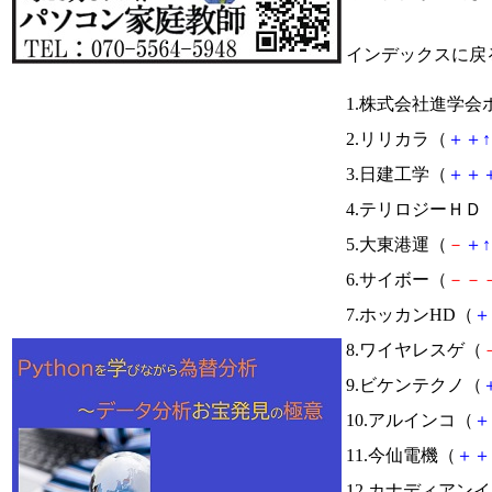
インデックスに戻
1.株式会社進学
2.リリカラ（
＋
＋
↑
3.日建工学（
＋
＋
4.テリロジーＨＤ
5.大東港運（
－
＋
↑
6.サイボー（
－
－
7.ホッカンHD（
＋
8.ワイヤレスゲ（
9.ビケンテクノ（
10.アルインコ（
＋
11.今仙電機（
＋
＋
12.カナディアン