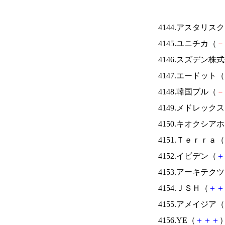
4144.アスタリス
4145.ユニチカ（
－
4146.スズデン株
4147.エードット（
4148.韓国ブル（
－
4149.メドレック
4150.キオクシ
4151.Ｔｅｒｒａ（
4152.イビデン（
＋
4153.アーキテク
4154.ＪＳＨ（
＋
＋
4155.アメイジア（
4156.YE（
＋
＋
＋
）