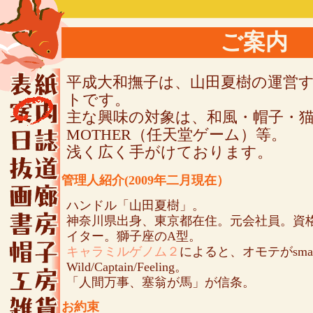
ご案内
平成大和撫子は、山田夏樹の運営
トです。
主な興味の対象は、和風・帽子・
MOTHER（任天堂ゲーム）等。
浅く広く手がけております。
管理人紹介(2009年二月現在）
ハンドル「山田夏樹」。
神奈川県出身、東京都在住。元会社員。資
イター。獅子座のA型。
キャラミルゲノム２
によると、オモテがsma
Wild/Captain/Feeling。
「人間万事、塞翁が馬」が信条。
お約束