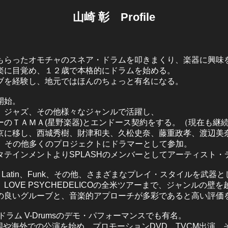
山崎 彰 Profile
もらったオモチャのスネア・ドラムを叩きまくり、楽器に興味
楽に目覚め、１２歳で本格的にドラムを始める。
ブを経験し、地元ではほんのちょっと有名になる。
開始。
、ジャズ、その他様々なジャンルで活躍し、
ーのＴＡＭＡ(星野楽器)とエンドース契約をする。（現在も継
京に移し、西城秀樹、財津和夫、久松史奈、藤重政孝、渡辺美
彦、その他多くのプロジェクトにドラマーとして参加。
テインメントよりSPLASHのメンバーとしてアーティスト・
zz、Latin、Funk、その他、さまざまなプレイ・スタイルを武器と
OVE PSYCHEDELICOの全米ツアーまで、ジャンルの壁
の良いグルーブと、音楽的アプローチが多彩であると高い評価
・ドラム V-Drumsのデモ・パフォーマンスでも有名。
本全国や海外での公演を始め、プロモーションDVD、TVCM出演