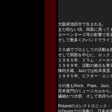
大阪府池田市で生まれる。
まだ幼ない頃、両親に買って
カーペンターズ等の影響で音
そして数多くのバンドでライ
２０歳でプロとしての活動を
そして関西を中心に、ロック
１９８５年、ドラム・メーカ
１９８８年、活動の拠点を東
陣内大蔵、Jazzでは松本英
１９９５年、ビクター・エンタ
その後もRock、Pops、Ja
宮本亜門のミュージカルから、L
繊細かつ大胆、そして気持ち
Rolandのエレクトロニック
V-Drumsでの演奏は、日