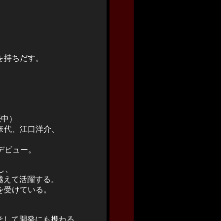
を持ちだす。
続中）
奈代、江口洋介、
デビュー。
し、
を越えて活躍する。
を受けている。
、そして開発にも携わる。