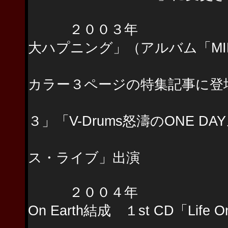
２００３年 藤本美
大ハプニング」（アルバム「MI
リズム＆ドラム
カラー３ページの特集記事に登
Roland「サ
３」「V-Drums怒濤のONE D
「2003年楽器フ
ス・ライブ」出演
２００４年 Bryant Mc
On Earth結成 １st CD「Life 