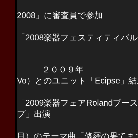
バンドコンテス
2008」に審査員で参加
Roland「サウ
「2008楽器フェスティティバル 
「V-Drums
２００９年 ティム・ドナヒ
Vo）とのユニット「Ecipse」
Roland「サウ
「2009楽器フェアRolandブ
プ」出演
パチンコ“CR花
目）のテーマ曲「修羅の果てま