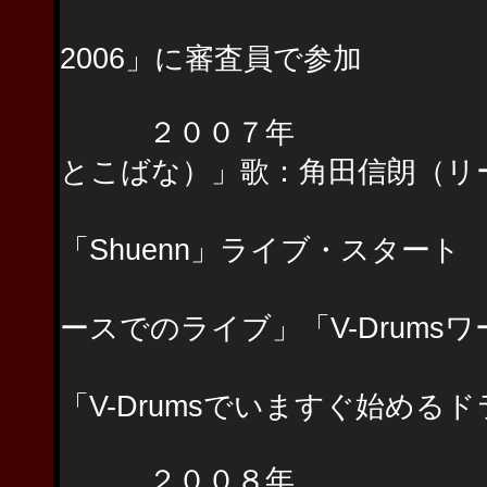
バンドコンテス
2006」に審査員で参加
２００７年 パチンコ 
とこばな）」歌：角田信朗（リ
渡辺順一(Sa
「Shuenn」ライブ・スタート
Roland「200
ースでのライブ」「V-Drums
シンコー・ミュ
「V-Drumsでいますぐ始める
２００８年 TV-CM デ