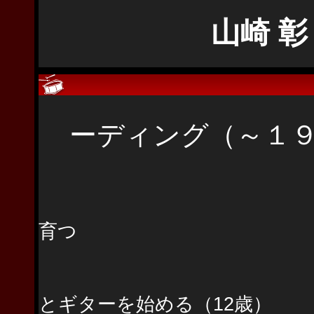
山崎 彰 
主なライ
ーディング（～１９
大阪で生まれ
育つ
中学校の部活
とギターを始める（12歳）