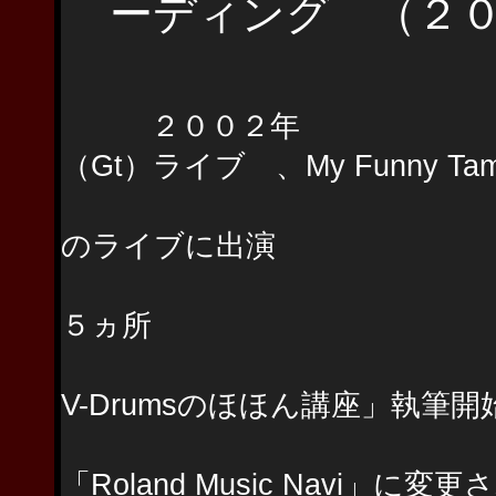
ーディング （２０
２００２年 小川範
（Gt）ライブ 、My Funny Ta
大楽器祭２００２
のライブに出演
Roland・V-
５ヵ所
Rolandのウ
V-Drumsのほほん講座」執筆開
（その後、20
「Roland Music Navi