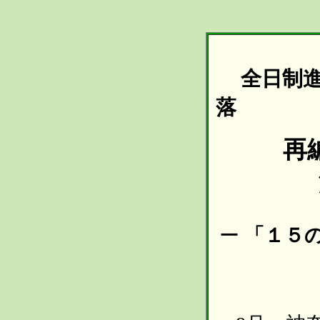
全日制進
落
再
ー
「１５