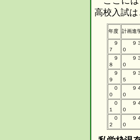
ここにはっ
高校入試は
年度
計画進
９
９３
７
０
９
９３
８
０
９
９３
９
５
０
９４
０
０
０
９４
１
０
０
９４
２
０