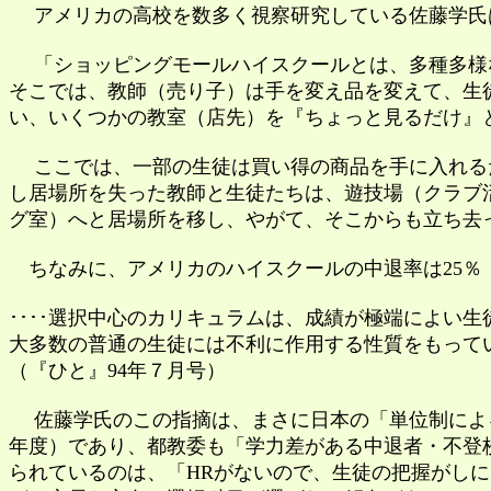
アメリカの高校を数多く視察研究している佐藤学氏
「ショッピングモールハイスクールとは、多種多様な
そこでは、教師（売り子）は手を変え品を変えて、生
い、いくつかの教室（店先）を『ちょっと見るだけ』
ここでは、一部の生徒は買い得の商品を手に入れるだ
し居場所を失った教師と生徒たちは、遊技場（クラブ
グ室）へと居場所を移し、やがて、そこからも立ち去
ちなみに、アメリカのハイスクールの中退率は25％
････選択中心のカリキュラムは、成績が極端によい
大多数の普通の生徒には不利に作用する性質をもって
（『ひと』94年７月号）
佐藤学氏のこの指摘は、まさに日本の「単位制による高
年度）であり、都教委も「学力差がある中退者・不登
られているのは、「HRがないので、生徒の把握がし