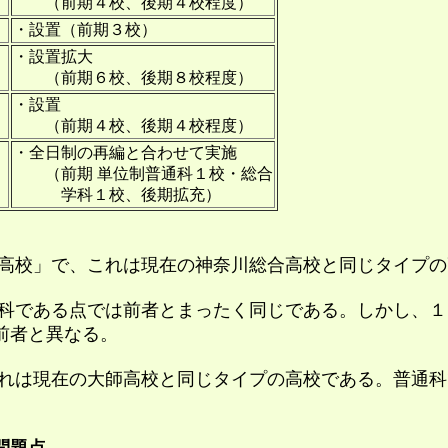
（前期４校、後期４校程度）
・設置（前期３校）
・設置拡大
（前期６校、後期８校程度）
・設置
（前期４校、後期４校程度）
・全日制の再編と合わせて実施
（前期 単位制普通科１校・総合
学科１校、後期拡充）
高校」で、これは現在の神奈川総合高校と同じタイプの
である点では前者とまったく同じである。しかし、１日
前者と異なる。
は現在の大師高校と同じタイプの高校である。普通科