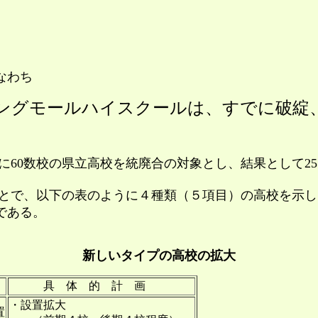
なわち
ングモールハイスクールは、すでに破綻
60数校の県立高校を統廃合の対象とし、結果として25
で、以下の表のように４種類（５項目）の高校を示し
である。
新しいタイプの高校の拡大
容
具 体 的 計 画
・設置拡大
置