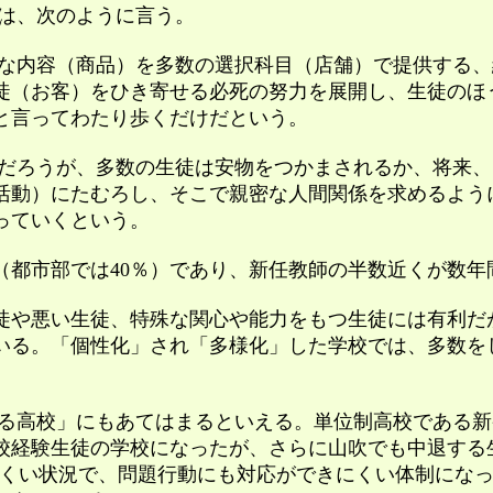
は、次のように言う。
内容（商品）を多数の選択科目（店舗）で提供する、
徒（お客）をひき寄せる必死の努力を展開し、生徒のほ
と言ってわたり歩くだけだという。
ろうが、多数の生徒は安物をつかまされるか、将来、
活動）にたむろし、そこで親密な人間関係を求めるよう
っていくという。
（都市部では40％）であり、新任教師の半数近くが数年
生徒や悪い生徒、特殊な関心や能力をもつ生徒には有利
いる。「個性化」され「多様化」した学校では、多数を
校」にもあてはまるといえる。単位制高校である新宿山吹
校経験生徒の学校になったが、さらに山吹でも中退する
にくい状況で、問題行動にも対応ができにくい体制にな