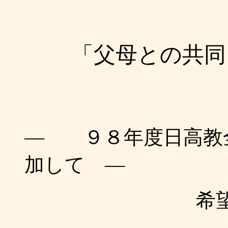
「父母との共同
― ９８年度日高教
加して ―
希