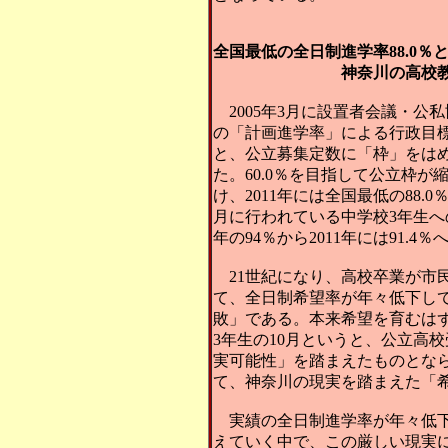
全国最低の全日制進学率88.0％
神奈川の高校教育の制度
2005年3月に設置者会議・公
の「計画進学率」による行政目
と、公立募集定数に「枠」をは
た。60.0％を目指して公立枠
け、2011年には全国最低の88
月に行われている中学校3年生へ
年の94％から2011年には91.
21世紀になり、高校卒業が市
て、全日制希望率が年々低下し
敗」である。本来希望を育むは
3年生の10月というと、公立高
実可能性」を踏まえたものとな
て、神奈川の現実を踏まえた「
実績の全日制進学率が年々低下
えていく中で、この厳しい現実