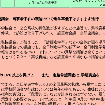
公立枠 ６０．０％＋1
７月～8月に発表予定
１２
協議会 当事者不在の議論の中で進学率低下はますます進行
県私学協会は、公立高校の募集数が多すぎるとの趣旨で、県教育
「仲裁」で訴訟は取り下げられて「設置者会議・公私協議会」
・公私協議会」が始まった。「計画進学率」などの全体計画を県
公私協議会での議論でも、全日制進学率の低下や、全日制進学
の報告はされるものの、それについての真摯な議論は全くとい
にもとづく公立の「高校再編」など設置者の立場からの議論を
91.6％以上を掲げよ また、進路希望調査は1学期実施を
ある。全日制進学率88.0％の全国最悪の状態から脱するに
」は学校関係者や行政にとっては毎年の事であるが、生徒にとっ
る権利の実現に、「段階的に」などが許されるはずがない。最
策定する必要がある。そのためには、昨年度10月に中学3年
日制希望率91.6％」を計画の目標として掲げるべきである。