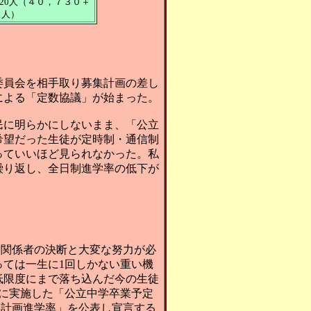
20人（４０，７３０＋
０人）
委員会を相手取り募集計画の差し
による「定数協議」が始まった。
民に明らかにしないまま、「公立
希望だった生徒が定時制・通信制
っていいほど見られなかった。私
繰り返し、全日制進学率の低下が
は関係者の決断と大変な努力が必
ては一生に1回しかない重い機
低限度にまで落ち込んだ今の生徒
生に実施した「公立中学卒業予定
「計画進学率」を公表し宣言する