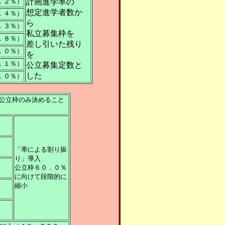
．２％）
計画進学率の
想定進学者数か
．４％）
ら
．３％）
私立募集枠を
．８％）
差し引いた残り
．０％）
を
．１％）
公立募集定数と
した
．０％）
： 公立枠のみ決めること
「率による割り振
り」導入
公立枠６０．０％
に向けて段階的に
縮小