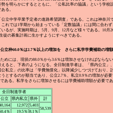
姿勢を明らかにするとともに、「公私比率の協議」という学校
である。
立中学卒業予定者の進路希望調査」である。これは神奈川では
、これでは1学期から始まっている「定数協議」には間に合わず
いるが、実施時期は、5月、9月、12月など様々である。10月
の生徒の募集計画に生かすようにすべきである。
に公立枠60.0％は2.7％以上の増加を さらに私学学費補助の増
ためには、現状の88.0％から3.6％は増加させなければなら
に考えると、下表のようになる。全日制進学者は、「県内公立」
国公私立」の比率は「学費無償化」以降減少しつづけており、
とするのが順当であり、公立2.7％、私立0.9％の増加が必要
必要である。私学をさらに増加させるには学費補助増額が必要で
全日制進学者
公立
県内私立
県外
計
40,164
12,972
5,403
58,539
60.4％
19.5％
8.1％