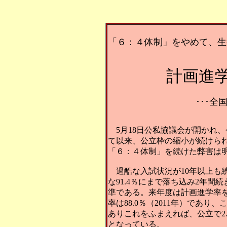
「６：４体制」をやめて、生
計画進学
･･･全
5月18日公私協議会が開かれ、
て以来、公立枠の縮小が続けられ
「６：４体制」を続けた弊害は
過酷な入試状況が10年以上も続
な91.4％にまで落ち込み2年間
準である。来年度は計画進学率を
率は88.0％（2011年）であり
ありこれをふまえれば、公立で2
となっている。