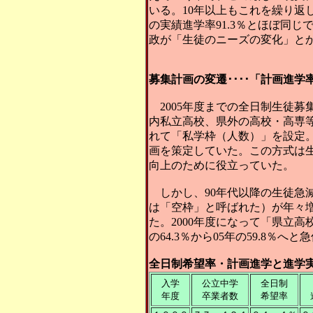
いる。10年以上もこれを繰り返した
の実績進学率91.3％とほぼ同じ
政が「生徒のニーズの変化」と
募集計画の変遷････「計画進
2005年度までの全日制生徒
内私立高校、県外の高校・高専
れて「私学枠（人数）」を設定
画を策定していた。この方式は生
向上のために役立っていた。
しかし、90年代以降の生徒急
は「空枠」と呼ばれた）が年々
た。2000年度になって「県立
の64.3％から05年の59.8％
全日制希望率・計画進学と進学
入学
公立中学
全日制
年度
卒業者数
希望率