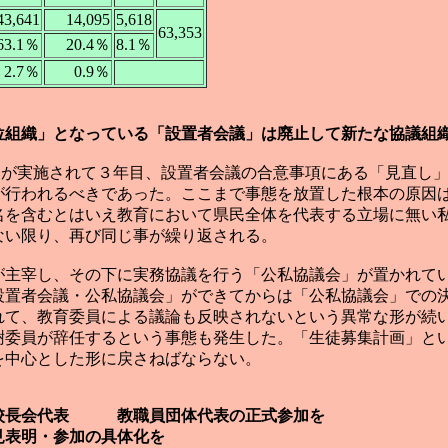
43,641
14,095
5,618
63,353
63.1％
20.4％
8.1％
2.7％
0.9％
位組織」となっている「設置者会議」は廃止して新たな協議組
.0％が実施されて３年目、設置者会議の合意事項にある「見直し
が行われるべきであった。ここまで事態を放置した根本の原因
名を含むとはいえ教育において県民全体を代表する立場に無い
ない限り、再び同じ事が繰り返される。
主宰し、その下に実務協議を行う「公私協議会」が置かれて
設置者会議・公私協議会」ができてからは「公私協議会」での
て、教育委員による議論も反映されないという異常な形が続いて
樹委員が辞任するという事態も発生した。「生徒募集計画」と
を中心とした形に戻さねばならない。
、校長会代表 教職員団体代表の正式参加を
表明・参加の具体化を