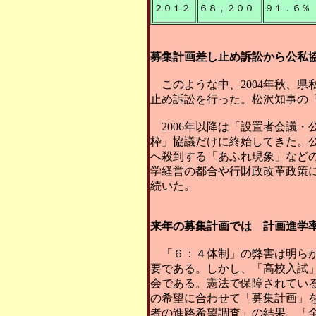
２０１２
６８，２００
９１．６％
募集計画差し止め訴訟から公私
このような中、2004年秋、
止め訴訟を行った。松沢知事の
2006年以降は「設置者会議
枠」協議だけに終始してきた。
へ殺到する「あふれ現象」など
学経営の都合や行財政改革政策
続いた。
来年の募集計画では 計画進学率
「６：４体制」の弊害は明らかで
要である。しかし、「高校入試
会である。憲法で保障されてい
の希望に合わせて「募集計画」を
者の進路希望調査」の結果、「全