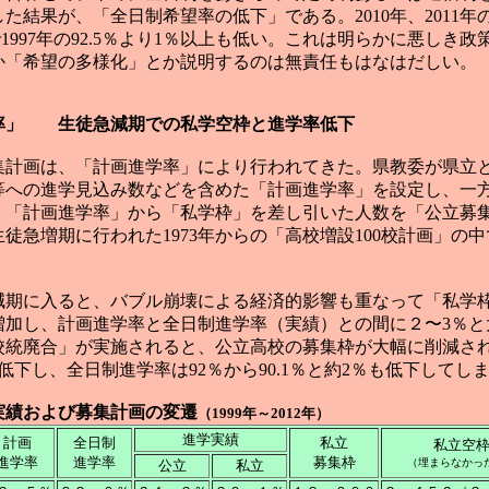
結果が、「全日制希望率の低下」である。2010年、2011年の希
で1997年の92.5％より1％以上も低い。これは明らかに悪し
か「希望の多様化」とか説明するのは無責任もはなはだしい。
学率」 生徒急減期での私学空枠と進学率低下
募集計画は、「計画進学率」により行われてきた。県教委が県立
等への進学見込み数などを含めた「計画進学率」を設定し、一
。「計画進学率」から「私学枠」を差し引いた人数を「公立募
徒急増期に行われた1973年からの「高校増設100校計画」の
減期に入ると、バブル崩壊による経済的影響も重なって「私学
増加し、計画進学率と全日制進学率（実績）との間に２〜3％と
高校統廃合」が実施されると、公立高校の募集枠が大幅に削減さ
へと急低下し、全日制進学率は92％から90.1％と約2％も低下してし
実績および募集計画の変遷
（1999年～2012年）
進学実績
計画
全日制
私立
私立空
進学率
進学率
募集枠
（埋まらなかっ
公立
私立