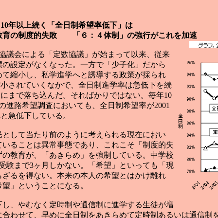
と10年以上続く「全日制希望率低下」は
的失敗 「６：４体制」の強行がこれを加速
私協議会による「定数協議」が始まって以来、従来
標の設定がなくなった。一方で「少子化」だから
めて縮小し、私学進学へと誘導する政策が採られ
が縮小されていくなかで、全日制進学率は急低下を続
.0％にまで落ち込んだ。そればかりではない。毎年10
の進路希望調査においても、全日制希望率が2001
4％へと急低下している。
民として当たり前のように考えられる現在におい
ていることは異常事態であり、これこそ「制度的失
ずの教育が、「あきらめ」を強制している。中学校
校受験まで3ヶ月しかない。「希望」といっても「現
らざるを得ない。本来の本人の希望とはかけ離れ
希望」ということになる。
し、やむなく定時制や通信制に進学する生徒が増
に合わせて、早めに全日制をあきらめて定時制あるいは通信制