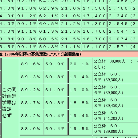
３．５％
９２．０％
６４．３％
２０．１％
１８，０００
２，４５６（３
４．０％
９１．８％
６２．９％
２１．０％
１７，５００
１，７６０（２
４．０％
９１．２％
６２．１％
２１．０％
１７，４００
２，３４０（３
４．０％
９０．１％
６０．５％
２１．２％
１７，３００
２，６４６（３
４．０％
９１．１％
６１．３％
２１．３％
１６，７００
２，０４７（３
３．８％
９０．８％
６０．５％
２１．５％
１６，７００
２，０７４（３
３．５％
９０．１％
５９．８％
２１．１％
１６，１００
２，５７１（４
置（2006年以降の募集定数について協議開始）
公立枠 38,000人 
８９．６％
５９．９％
２０．１％
とした
公立枠 ６０．
８９．３％
６０．８％
１９．４％
６％（39,300人）
公立枠 ６０．
この間
８９．２％
６１．０％
１９．０％
６％（39,000人）
計画進
公立枠 ６０．
学率は
８８．７％
６０．８％
１８．８％
３％（39,450人）
設定
公立枠 ６０．
せず
８８．２％
６０．４％
１９．４％
０％（41,202人）
公立枠 ６０．
８８．０％
６０．４％
１９．５％
０％（39,889人）