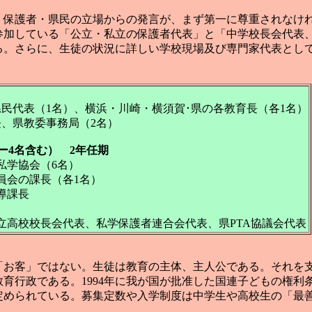
保護者・県民の立場からの発言が、まず第一に尊重されなけ
参加している「公立・私立の保護者代表」と「中学校長会代表
る。さらに、生徒の状況に詳しい学校現場及び専門家代表とし
民代表（1名）、横浜・川崎・横須賀･県の各教育長（各1名）
長、県教委事務局（2名）
ー4名含む） 2年任期
私学協会（6名）
員会の課長（各1名）
導課長
高校校長会代表、私学保護者連合会代表、県PTA協議会代表
お客」ではない。生徒は教育の主体、主人公である。それを
育行政である。1994年に我が国が批准した国連子どもの権利
定められている。募集定数や入学制度は中学生や高校生の「最