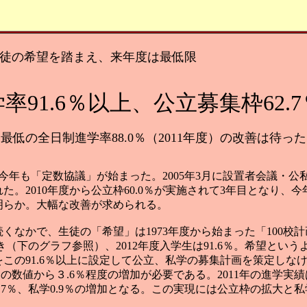
徒の希望を踏まえ、来年度は最低限
率91.6％以上、公立募集枠62.
国最低の全日制進学率88.0％（2011年度）の改善は待った
今年も「定数協議」が始まった。2005年3月に設置者会議・
た。2010年度から公立枠60.0％が実施されて3年目となり、
明らか。大幅な改善が求められる。
くなかで、生徒の「希望」は1973年度から始まった「100校
続き（下のグラフ参照）、2012年度入学生は91.6％。希望と
この91.6％以上に設定して公立、私学の募集計画を策定しな
、この数値から３.6％程度の増加が必要である。2011年の進学実績は
.7％、私学0.9％の増加となる。この実現には公立枠の拡大と