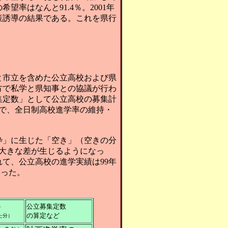
望率はなんと91.4％。2001年
き政策誘導の結果である。これを県行
と市立を含めた公立高校および県
方で私学と県知事との協議が行わ
集定数」として公立高校の募集計
中で、全日制高校進学率の維持・
枠」に生じた「空き」（空きの分
大きな差が生じるようになっ
れて、公立高校の進学実績は99年
まった。
公立募集定数
枠
の算定など
た分）