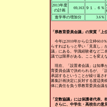
2013年度
69,163
９１．６％
の計画
進学率の増加分
3.6％
「県教育委員会議」の実質「上
今年は2010年から公立枠60
らすればもっと早い「見直し」
議」にある。学識経験者など二
議では限界がある。ここを変え
現在、「設置者会議」は知事が
育委員会議で決められるが、「
承認するということが繰り返され
募集計画決定に反対する渡辺美
体に責任を負う県教育委員会議
「定数協議」には保護者代表
さらに、中学生・高校生の意見