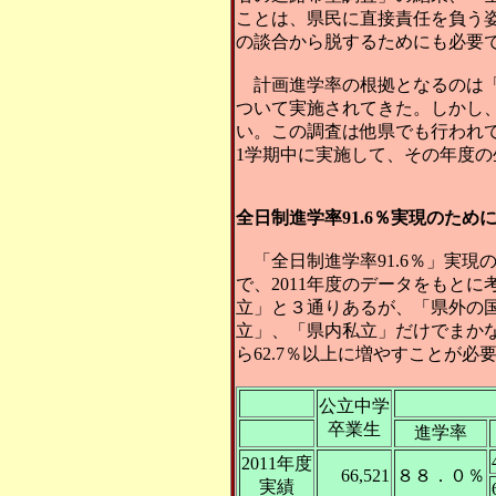
ことは、県民に直接責任を負う
の談合から脱するためにも必要
計画進学率の根拠となるのは「公
ついて実施されてきた。しかし
い。この調査は他県でも行われて
1学期中に実施して、その年度
全日制進学率91.6％実現のため
「全日制進学率91.6％」実現の
で、2011年度のデータをもと
立」と３通りあるが、「県外の
立」、「県内私立」だけでまかなう
ら62.7％以上に増やすことが
公立中学
卒業生
進学率
2011年度
66,521
８８．０％
実績