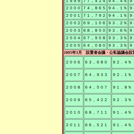
１９９９
７７，４２４
９４．４％
９
２０００
７４，８６５
９４．１％
９
２００１
７１，７９２
９４．１％
９
２００２
６９，１０６
９３．２％
９
２００３
６８，８５０
９３．６％
９
２００４
６７，９５８
９３．３％
９
２００５
６４，０８０
９３．３％
９
2005年3月 設置者会議・公私協議会設
２００６
６３，６８０
９２．４％
２００７
６４，９３３
９２．１％
２００８
６４，５０７
９１．８％
２００９
６５，４２２
９２．３％
２０１０
６８，７１１
９１．４％
２０１１
６６，５２１
９１．４％