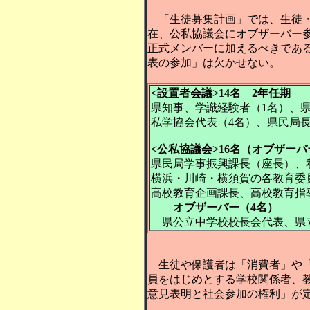
「生徒募集計画」では、生徒・
在、公私協議会にオブザーバー
正式メンバーに加えるべきであ
表の参加」は欠かせない。
<設置者会議>14名 2年任期
県知事、学識経験者（1名）、県
私学協会代表（4名）、県民局
<公私協議会>16名（オブザーバ
県民局学事振興課長（座長）、
横浜・川崎・横須賀の各教育委
高校教育企画課長、高校教育指
オブザーバー（4名）
県公立中学校校長会代表、県立
生徒や保護者は「消費者」や「
員をはじめとする学校関係者、教
意見表明と社会参加の権利」が