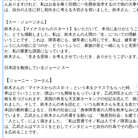
んありますけれど、私はお金を稼ぐ目標に一生懸命追求するので他の大事
は、自分の人生に対し前向きに考える大切さを習いました。鈴木さん、こ
【スー・ジョージさん】
鈴木さん:【マイナスからのスタート】をいただいて、本当にありがとう
た。とても感動しました。私は、鈴木さんの人間の「生」についての理解
いうことです。これは、障害者にも、健常者にも同じです。私は、健常者
ふうに人の役に立つのか、どういうふうに、家族の皆と一緒にもうと充実
か、私の重要な課題になっています。
鈴木さん、「生きる意味」を考えさせていただき、ありがとうございます
日本語を勉強しているジョージ スー
【
】
ジョーニー・コーさん
鈴木さんの「マイナスからのスタ-ト」という本をクラスでもらった時、
界はどういうことか、僕はいつも興味をもっています。乙武洋匡さんの「
格を見つけられます。英国の有名な天文家ホーキングの伝記を読んで、彼
れました。そして、鈴木さんの本を読むと、いつも鈴木さんを支える友だ
本語の教科書によると、日本の社会には「身体障害者の人間を欧米なみに
ています。乙武さんと鈴木さんの共通する願いは、「無差別社会」を建て
「人として」によく描きました。「私は普通です／私は人です／障害はあ
は、乙武さんはマスコミをとおしてインタビューと自分の行為でその思い
を広めることです。