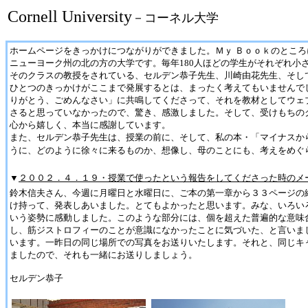
Cornell University
－コーネル大学
ホームページをきっかけにつながりができました。Ｍｙ Ｂｏｏｋのとこ
ニューヨーク州の北の方の大学です。毎年180人ほどの学生がそれぞれ小
そのクラスの教授をされている、セルデン恭子先生、川崎由花先生、そし
ひとつのきっかけがここまで発展するとは、まったく考えてもいませんで
りがとう、ごめんなさい」に共鳴してくださって、それを教材としてウェ
さると思っていなかったので、驚き、感激しました。そして、受けもちの
心から嬉しく、本当に感謝しています。
また、セルデン恭子先生は、授業の前に、そして、私の本・「マイナスか
うに、どのように徐々に来るものか、想像し、母のことにも、考えをめぐ
▼
２００２．４．１９・授業で使ったという報告をしてくださった時のメ
鈴木信夫さん、今週に月曜日と水曜日に、ご本の第一章から３３ページの
け持って、発表しあいました。とてもよかったと思います。みな、いろい
いう姿勢に感動しました。このような部分には、個を超えた普遍的な意味
し、筋ジストロフィーのことが意識になかったことに気づいた、と言いま
います。一昨日の同じ場所での写真をお送りいたします。それと、同じキ
ましたので、それも一緒にお送りしましょう。
セルデン恭子