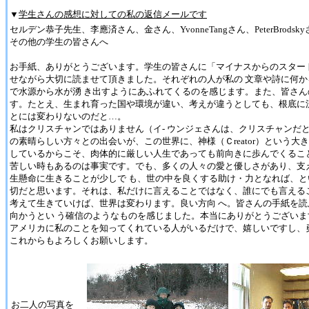
▼
学生さんの感想に対しての私の返信メールです
セルデン恭子先生、李應済さん、金さん、YvonneTangさん、PeterBrods
その他の学生の皆さんへ
お手紙、ありがとうございます。学生の皆さんに「マイナスからのスター
せながら大切に読ませて頂きました。それぞれの人が私の 文章や詩に何
で水源から水が湧 き出すようにあふれてくるのを感じます。また、皆さん
す。たとえ、生まれ育った国や環境が違い、考えが違うとしても、根底に
とには変わりないのだと…。
私はクリスチャンではありません（イ- ウンジェさんは、クリスチャンだ
の素晴らしい方々との出会いが、この世界に、神様（Ｃreator）という
しているからこそ、肉体的に厳しい人生であっても前向きに歩んでくるこ
苦しい時もあるのは事実です。でも、多くの人々の愛と優しさがあり、支
生懸命に生きることが少しで も、世の中を良くする助け・力となれば、と
切だと思います。それは、私だけに言えることではなく、誰にでも言える
考えて生きていけば、世界は変わります。良い方向 へ。皆さんの手紙を
向かうとい う確信のようなものを感じました。本当にありがとうございま
アメリカに私のことを知ってくれている人がいるだけで、嬉しいですし、
これからもよろしくお願いします。
お二人の写真を