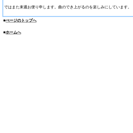
ではまた来週お便り申します。曲のでき上がるのを楽しみにしています。
■
ぺージのトップへ
■
ホームへ