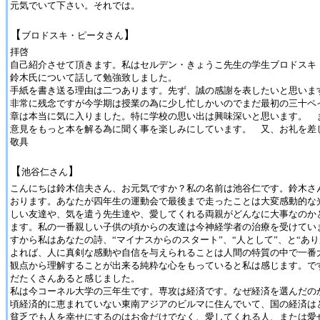
元気でいて下さい。それでは。
【
】
ブロドスキ・ピータさん
拝啓
自己紹介させて頂きます。私はセルデン・きょうこ先生の学生ブロドスキ
鈴木氏について話して勉強致しました。
手紙を書き送る理由は二つあります。先ず、誠の感謝を表したいと思いま
非常に残念ですが今学期は授業の為に少し忙しかいのでまだ最初の三十ペ
章は本当に気に入りました。特に学校の思い出は興味深いと思います。 
意見をもっと本を解る為に聞く事を楽しみにしています。 又、お礼を差
敬具
【
】
池谷仁さん
こんにちは鈴木信夫さん、お元気ですか？私の名前は池谷仁です。鈴木さ
おります。あなたが四年生の運動会で最後まで走ったことは大変感動的な
しい友達や、気を遣う先生達や、愛してくれる両親がどんなに大事なのか
ます。私の一番親しい子供の頃からの友達は今神経学者の治療を受けてい
すから私はあなたの詩、“マイナスからのスタート”、“人として”、と“あ
よれば、人に真剣な感動や自信を与えられることは人間の特質の中で一番
観点から理解することが出来る純粋な心をもっていると私は感じます。で
だたくさんあると感じました。
私は今コーネル大学の三年生です。専攻は経済です。なぜ経済を選んだの
頃経済的に恵まれていない東南アジアのビルマに住んでいて、国の経済は
貧乏でも人を幸せにするのはお金だけでなく、愛してくれる人、または愛