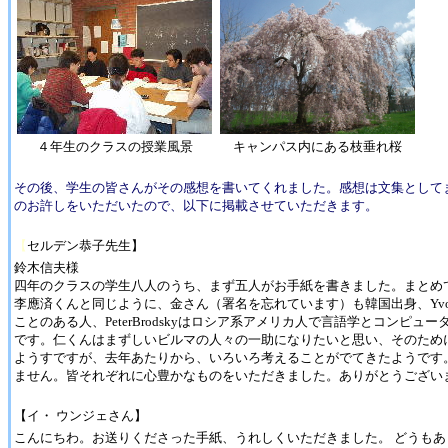
４年生のクラスの授業風景
キャンパス内にある枝垂れ桜
その後、学生の皆さんがその感想を書いてくれました。感想は文集として
のお許しをいただいたので、以下に掲載させていただきます。
【
セルデン恭子先生】
鈴木信夫様
四年のクラスの学生八人のうち、まず五人がお手紙を書きました。まとめ
李應済くんと同じように、金さん（署名を忘れています）も韓国出身、Yvo
ことのある人、PeterBrodskyはロシア系アメリカ人で言語学とコン
です。仁くんはまずしいビルマの人々の一助になりたいと思い、そのため
ようすですが、去年あたりから、いろいろ考えることがでてきたようです
ません。皆それぞれに心豊かなものをいただきました。ありがとうござい
【イ・ ウンジェさん】
こんにちわ。お送りくださった手紙、うれしくいただきました。 どうもあ