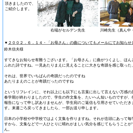
頂きましたので、
ご紹介します。
右端がセルデン先生
川崎先生（真ん中
▼
２００２．６．１４・「お母さん」の曲についてもメールにてお知らせ
鈴木信夫様
すてきなお知らせ有難うございます。「お母さん」に曲がつくよし、ほん
ふれた詩ですね。一見あたりまえに見えることに大きな奇蹟を感じ取った
それは、世界でいちばんの奇蹟だったのですね
あたりまえのことが奇蹟だったのですね
というリフレインに、それ以上にも以下にも言葉に出して言えない万感の
春学期が終わりましたので、学生の作文集を、たいへん短いものですが、
報告になって申し訳ありませんが、学生宛のご返信も引用させていただき
す。来週ごろ戻ってきましたら、一部お送り申します。
日本の小学校や中学校ではよく文集を作りますね。それが念頭にあって毎
すから、文集などで一人ひとりに晴れがましい気分を感じてもらうことが
ん。