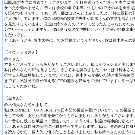
出版,先ず本当におめでとうございます。それを送ってくださって本当に感
かったか知れません。 最近は学校の事で本当に忙しいのでその本を全部
り読むつもりです。 でも、 第一部はほとんどよみましたよ。.特に最初の
に大切にしています。僕の日本語の授業の先生が鈴木さんの文章を読んだ
を見たりしています。 先生は鈴木さんのファンになったんじゃなにかなあ
ンでいらっしゃいますか。 僕はそうなので"神様"というと自分が想像出
りたいです。
どうあろうとも, お体大事にしてお元気でいてください。 僕は鈴木さん
【イヴォンヌさん】
鈴木さん：
本をくださってどうもありがとうございました。私はイヴォンヌと申します。
私は鈴木さんのHPを見ました、そして本を読みました。やっぱり鈴木さ
抗する人私は尊敬してい ます。それに、鈴木さんが書いた詩と歌詞も綺
きです。私はその詩が伝える宇宙の無限と静寂をに憧れています。やっぱ
にしてくださいね。
【金さん】
鈴木信夫さん初めまして。
私はCORNELL UNIVERSITYで日本語の授業を受けています。その授
そして今週、あなたの本を先生からもらいました。ありがとうございます
ら一番心に残った単語は「個性」です。そうです。私達は精神的にあるい
し、ある人は自分の個性に不満を持って生活します。私は、その差は自身
を読んでから、個人的に悟ったこともありました。私も鈴木さんのように