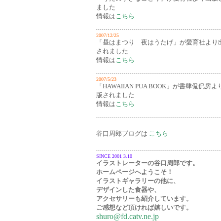
ました
情報は
こちら
2007/12/25
「昼はまつり 夜はうたげ」が愛育社より
されました
情報は
こちら
2007/5/23
「HAWAIIAN PUA BOOK」が書肆侃侃房よ
版されました
情報は
こちら
谷口周郎ブログは
こちら
SINCE 2001 3.10
イラストレーターの谷口周郎です。
ホームページへようこそ！
イラストギャラリーの他に、
デザインした食器や、
アクセサリーも紹介しています。
ご感想など頂ければ嬉しいです。
shuro@fd.catv.ne.jp