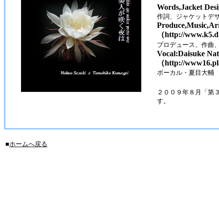
Words,Jacket Des
作詞、ジャケットデ
Produce,Music,A
（http://www.k5.d
プロデュース、作曲
Vocal:Daisuke Na
（http://www16.pla
ボーカル・夏目大輔
２００９年８月「第３
す。
■
ホームへ戻る