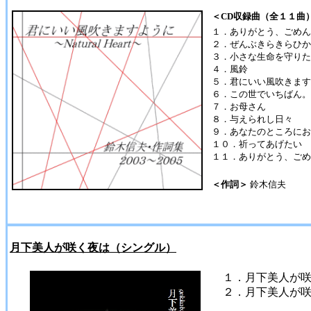
＜CD収録曲（全１１曲
１．ありがとう、ごめん
２．ぜんぶきらきらひか
３．小さな生命を守りた
４．風鈴
５．君にいい風吹きます
６．この世でいちばん。
７．お母さん
８．与えられし日々
９．あなたのところにお
１０．祈ってあげたい
１１．ありがとう、ごめんな
＜作詞＞
鈴木信夫
月下美人が咲く夜は（シングル）
１．月下美人が
２．月下美人が咲く夜は